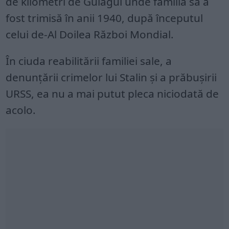
de kilometri de Gulagul unde familia sa a
fost trimisă în anii 1940, după începutul
celui de-Al Doilea Război Mondial.
În ciuda reabilitării familiei sale, a
denunțării crimelor lui Stalin și a prăbușirii
URSS, ea nu a mai putut pleca niciodată de
acolo.