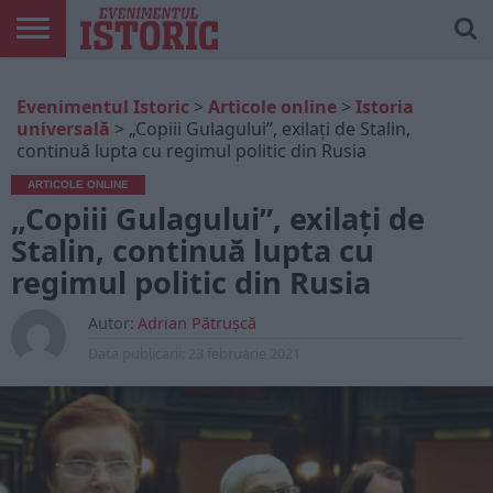
ARTICOLE
ONLINE
EDIȚII
ISTORIC
CONTUL
Evenimentul Istoric
>
Articole online
>
Istoria
TIPĂRITE
PLAY
MEU
universală
>
„Copiii Gulagului”, exilați de Stalin,
continuă lupta cu regimul politic din Rusia
ARTICOLE ONLINE
„Copiii Gulagului”, exilați de
Stalin, continuă lupta cu
regimul politic din Rusia
Autor:
Adrian Pătrușcă
Data publicarii:
23 februarie 2021