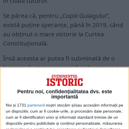
în ciuda tuturor.”
Se părea că, pentru „Copiii Gulagului”,
există puține speranțe, până în 2019, când
au obținut o mare victorie la Curtea
Constituțională.
Însă aceasta ar putea fi subminată de o
lege nouă, care ar urma să-i plaseze pe o
listă de așteptare de zeci de ani, pentru a
obține un nou spațiu locativ.
Pentru noi, confidențialitatea dvs. este
importantă
Noi și 1731
parteneri
i noștri stocăm și/sau accesăm informații pe
un dispozitiv, cum ar fi cookie-urile, și procesăm date personale,
cum ar fi identificatori unici și informații standard trimise de un
dispozitiv pentru publicitate și conținut personalizate, măsurarea