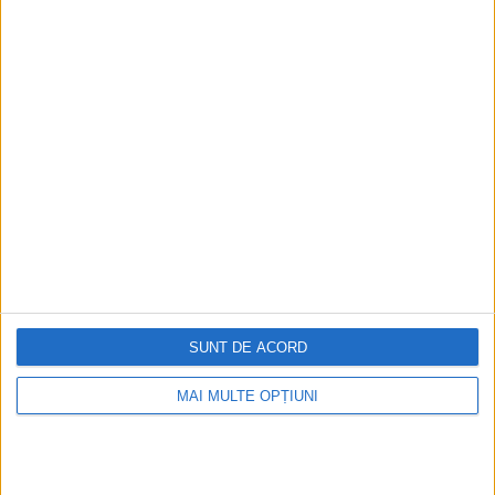
mergând la apartamentul pe care familia
sa îl deținea. Nu i s-a permis să intre. Cu
aceste ocazii, vizitează și un cimitir german
unde sunt îngropați bunica sa și alte rude.
Actele care confirmă că ea și familia ei au
fost reabilitați „nu înseamnă nimic,
primești doar o reducere cu 50% la
utilități”.
SUNT DE ACORD
MAI MULTE OPȚIUNI