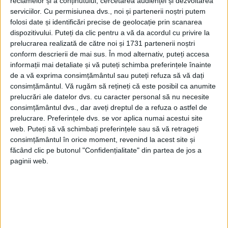
reclamelor și a conținutului, cercetarea audienței și dezvoltarea
serviciilor.
Cu permisiunea dvs., noi și partenerii noștri putem
folosi date și identificări precise de geolocație prin scanarea
dispozitivului. Puteți da clic pentru a vă da acordul cu privire la
prelucrarea realizată de către noi și 1731 partenerii noștri
conform descrierii de mai sus. În mod alternativ, puteți accesa
informații mai detaliate și vă puteți schimba preferințele înainte
ONG-ul Memorial, o organizație pentru
de a vă exprima consimțământul sau puteți refuza să vă dați
consimțământul.
Vă rugăm să rețineți că este posibil ca anumite
drepturile omului care se ocupă de crimele
prelucrări ale datelor dvs. cu caracter personal să nu necesite
din vremea regimului sovietic, a prezentat
consimțământul dvs., dar aveți dreptul de a refuza o astfel de
prelucrare. Preferințele dvs. se vor aplica numai acestui site
propuneri legislative pentru a le da
web. Puteți să vă schimbați preferințele sau să vă retrageți
satisfacție victimelor comunismului.
consimțământul în orice moment, revenind la acest site și
făcând clic pe butonul "Confidențialitate" din partea de jos a
paginii web.
SE AȘTEAPTĂ CA DUMA DE STAT SĂ IA O DECIZIE ÎN
LUNA MARTIE.
Grigori Vaipan, un avocat care a
reprezentat-o pe Alisa Meissner și pe alți
„Copii ai Gulagului” la Curtea