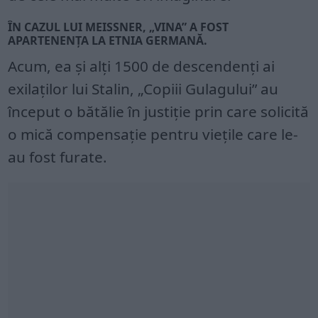
ÎN CAZUL LUI MEISSNER, „VINA” A FOST
APARTENENȚA LA ETNIA GERMANĂ.
Acum, ea și alți 1500 de descendenți ai
exilaților lui Stalin, „Copiii Gulagului” au
început o bătălie în justiție prin care solicită
o mică compensație pentru viețile care le-
au fost furate.