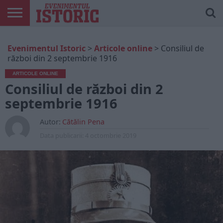
ARTICOLE
ONLINE
EDIȚII
ISTORIC
CONTUL
Evenimentul Istoric
>
Articole online
>
Consiliul de
TIPĂRITE
PLAY
MEU
război din 2 septembrie 1916
ARTICOLE ONLINE
Consiliul de război din 2
septembrie 1916
Autor:
Cătălin Pena
Data publicarii:
4 octombrie 2019