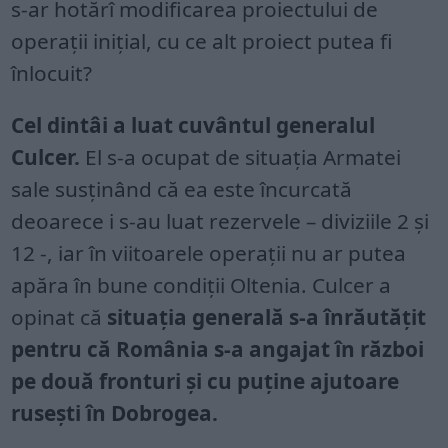
s-ar hotărî modificarea proiectului de
operații inițial, cu ce alt proiect putea fi
înlocuit?
Cel dintâi a luat cuvântul generalul
Culcer.
El s-a ocupat de situația Armatei
sale susținând că ea este încurcată
deoarece i s-au luat rezervele – diviziile 2 și
12 -, iar în viitoarele operații nu ar putea
apăra în bune condiții Oltenia. Culcer a
opinat că
situația generală s-a înrăutățit
pentru că România s-a angajat în război
pe două fronturi și cu puține ajutoare
rusești în Dobrogea.