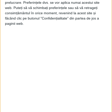
prelucrare. Preferințele dvs. se vor aplica numai acestui site
web. Puteți să vă schimbați preferințele sau să vă retrageți
consimțământul în orice moment, revenind la acest site și
făcând clic pe butonul "Confidențialitate" din partea de jos a
paginii web.
1)
Constituirea ofensivei în Transilvania
pentru atingerea primului scop pe care
comandamentul îl urmărea prin proiectul
de operație, motivând astfel avantajele
proiectului:
Se crea inamicului o situație devaforabilă în
Transilvania, fiindcă nu mai avea putința de a
concentra forțele sale în această regiune și a
ataca cu ele, rând pe rând, cele trei armate
române: I-a, a II-a și de Nord.
Se scurta considerabil frontul armatelor române,
care la 2 septembrie se găseau pe linia generală:
valea inferioară a Cernei, văile superioare ale
Jiului și Streiului, valea de mijloc și superioară a
Oltului și Mureșului de Sus.