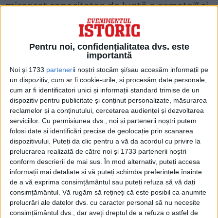
micșorat capacitatea de luptă a armatei” și
o ofensivă horărâtoare în sud.
Generalul Prezan (foto) a susținutt că
Pentru noi, confidențialitatea dvs. este
importantă
bătălia de la Turtucaia a constituit un
Noi și 1733
parteneri
i noștri stocăm și/sau accesăm informații pe
eșec, care a slăbit forța morală a
un dispozitiv, cum ar fi cookie-urile, și procesăm date personale,
armatei, fără însă a micșora capacitatea
cum ar fi identificatori unici și informații standard trimise de un
dispozitiv pentru publicitate și conținut personalizate, măsurarea
ei de luptă.
Examinând situația generală
reclamelor și a conținutului, cercetarea audienței și dezvoltarea
serviciilor.
Cu permisiunea dvs., noi și partenerii noștri putem
militară, el a propus:
folosi date și identificări precise de geolocație prin scanarea
dispozitivului. Puteți da clic pentru a vă da acordul cu privire la
prelucrarea realizată de către noi și 1733 partenerii noștri
conform descrierii de mai sus. În mod alternativ, puteți accesa
informații mai detaliate și vă puteți schimba preferințele înainte
de a vă exprima consimțământul sau puteți refuza să vă dați
consimțământul.
Vă rugăm să rețineți că este posibil ca anumite
prelucrări ale datelor dvs. cu caracter personal să nu necesite
consimțământul dvs., dar aveți dreptul de a refuza o astfel de