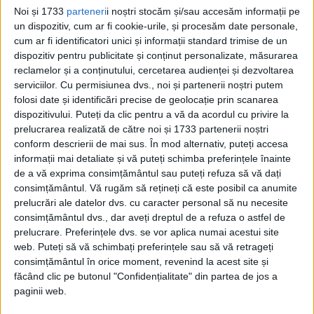
Noi și 1733
parteneri
i noștri stocăm și/sau accesăm informații pe
– o achiziționezi lunar, de la toate punctele
un dispozitiv, cum ar fi cookie-urile, și procesăm date personale,
cum ar fi identificatori unici și informații standard trimise de un
de difuzare a presei
dispozitiv pentru publicitate și conținut personalizate, măsurarea
reclamelor și a conținutului, cercetarea audienței și dezvoltarea
– o poți comanda online pe site-ul
serviciilor.
Cu permisiunea dvs., noi și partenerii noștri putem
folosi date și identificări precise de geolocație prin scanarea
www.agoramag.ro/reviste
dispozitivului. Puteți da clic pentru a vă da acordul cu privire la
prelucrarea realizată de către noi și 1733 partenerii noștri
– optezi pentru un abonament lunar,
conform descrierii de mai sus. În mod alternativ, puteți accesa
informații mai detaliate și vă puteți schimba preferințele înainte
comandându-l la
de a vă exprima consimțământul sau puteți refuza să vă dați
www.agoramag.ro/abonamente/aboname
consimțământul.
Vă rugăm să rețineți că este posibil ca anumite
prelucrări ale datelor dvs. cu caracter personal să nu necesite
evenimentul-istoric
consimțământul dvs., dar aveți dreptul de a refuza o astfel de
prelucrare. Preferințele dvs. se vor aplica numai acestui site
– colecționezi edițiile preferate ale revistei
web. Puteți să vă schimbați preferințele sau să vă retrageți
consimțământul în orice moment, revenind la acest site și
Evenimentul Istoric în format electronic!
făcând clic pe butonul "Confidențialitate" din partea de jos a
Accesează
http://evenimentulistoric.ro/
paginii web.
și citește-le pe computerul, telefonul și