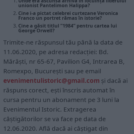
Unde era ascunsă arhiva în locuința liderului
unionist Pantelimon Halippa?
Cine i-a pictat celebrei curtezane Veronica
Franco un portret rămas în istorie?
Cine a găsit titlul ”1984” pentru cartea lui
George Orwell?
Trimite-ne răspunsul tău până la data de
11.06.2020, pe adresa redacției: Bd.
Mărăști, nr 65-67, Pavilion G4, Intrarea B,
Romexpo, București sau pe email
evenimentulistoric@gmail.com
și dacă ai
răspuns corect, ești înscris automat în
cursa pentru un abonament pe 3 luni la
Evenimentul Istoric. Extragerea
câștigătorilor se va face pe data de
12.06.2020. Află dacă ai câștigat din