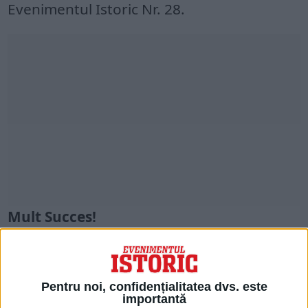
Evenimentul Istoric Nr. 28.
Mult Succes!
Dacă nu te vei afla printre fericiții
câștigători, poți intra în posesia revistei
Pentru noi, confidențialitatea dvs. este
astfel:
importantă