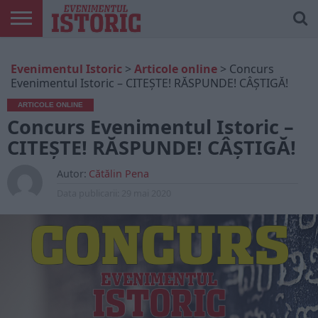
ARTICOLE
ONLINE
EDIȚII
ISTORIC
CONTUL
Evenimentul Istoric
>
Articole online
>
Concurs
TIPĂRITE
PLAY
MEU
Evenimentul Istoric – CITEȘTE! RĂSPUNDE! CÂȘTIGĂ!
ARTICOLE ONLINE
Concurs Evenimentul Istoric –
CITEȘTE! RĂSPUNDE! CÂȘTIGĂ!
Autor:
Cătălin Pena
Data publicarii:
29 mai 2020