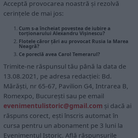
Acceptă provocarea noastră și rezolvă
cerințele de mai jos:
Cum s-a încheiat povestea de iubire a
torționarului Alexandru Vișinescu?
Flotele căror țări au provocat Rusia la Marea
Neagră?
Ce poreclă avea Carol Temerarul?
Trimite-ne răspunsul tău până la data de
13.08.2021, pe adresa redacției: Bd.
Mărăști, nr 65-67, Pavilion G4, Intrarea B,
Romexpo, București sau pe email
evenimentulistoric@gmail.com
și dacă ai
răspuns corect, ești înscris automat în
cursa pentru un abonament pe 3 luni la
Evenimentul Istoric. Află răspunsurile