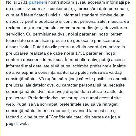
Noi și 1731
parteneri
i noștri stocăm și/sau accesăm informații pe
un dispozitiv, cum ar fi cookie-urile, și procesăm date personale,
Mult Succes!
cum ar fi identificatori unici și informații standard trimise de un
dispozitiv pentru publicitate și conținut personalizate, măsurarea
Dacă nu te vei afla printre fericiții
reclamelor și a conținutului, cercetarea audienței și dezvoltarea
serviciilor.
Cu permisiunea dvs., noi și partenerii noștri putem
câștigători, poți intra în posesia revistei
folosi date și identificări precise de geolocație prin scanarea
astfel:
dispozitivului. Puteți da clic pentru a vă da acordul cu privire la
prelucrarea realizată de către noi și 1731 partenerii noștri
conform descrierii de mai sus. În mod alternativ, puteți accesa
– o achiziționezi lunar, de la toate punctele
informații mai detaliate și vă puteți schimba preferințele înainte
de difuzare a presei
de a vă exprima consimțământul sau puteți refuza să vă dați
consimțământul.
Vă rugăm să rețineți că este posibil ca anumite
prelucrări ale datelor dvs. cu caracter personal să nu necesite
– o poți comanda online pe site-ul
consimțământul dvs., dar aveți dreptul de a refuza o astfel de
www.agoramag.ro/reviste
prelucrare. Preferințele dvs. se vor aplica numai acestui site
web. Puteți să vă schimbați preferințele sau să vă retrageți
consimțământul în orice moment, revenind la acest site și
– optezi pentru un abonament lunar,
făcând clic pe butonul "Confidențialitate" din partea de jos a
comandându-l la
paginii web.
www.agoramag.ro/abonamente/aboname