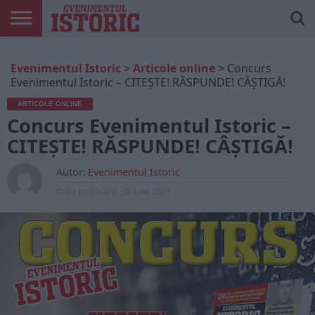
ARTICOLE
ONLINE
EDIȚII
ISTORIC
CONTUL
Evenimentul Istoric
>
Articole online
>
Concurs
TIPĂRITE
PLAY
MEU
Evenimentul Istoric – CITEȘTE! RĂSPUNDE! CÂȘTIGĂ!
ARTICOLE ONLINE
Concurs Evenimentul Istoric –
CITEȘTE! RĂSPUNDE! CÂȘTIGĂ!
Autor:
Evenimentul Istoric
Data publicarii:
30 iulie 2021