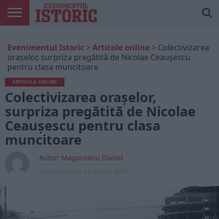
ARTICOLE
ONLINE
EDIȚII
ISTORIC
CONTUL
Evenimentul Istoric
>
Articole online
>
Colectivizarea
TIPĂRITE
PLAY
MEU
oraşelor, surpriza pregătită de Nicolae Ceauşescu
pentru clasa muncitoare
ARTICOLE ONLINE
Colectivizarea oraşelor,
surpriza pregătită de Nicolae
Ceauşescu pentru clasa
muncitoare
Autor:
Magureanu Daniel
Data publicarii:
23 august 2020