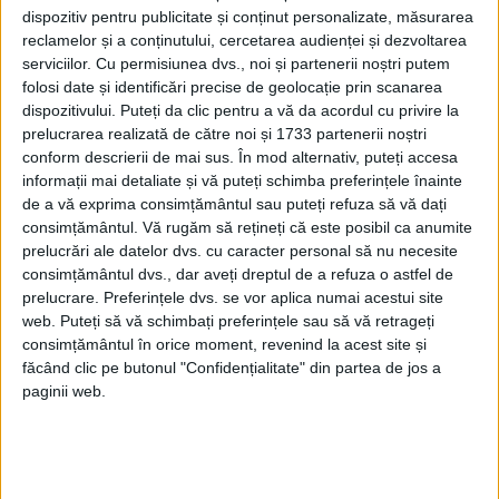
dispozitiv pentru publicitate și conținut personalizate, măsurarea
multor proiecte de construcții mai mici din
reclamelor și a conținutului, cercetarea audienței și dezvoltarea
altă parte a orașului.
serviciilor.
Cu permisiunea dvs., noi și partenerii noștri putem
folosi date și identificări precise de geolocație prin scanarea
dispozitivului. Puteți da clic pentru a vă da acordul cu privire la
Dar cel puțin șase alte biserici datând din
prelucrarea realizată de către noi și 1733 partenerii noștri
secolul al XVII-lea şi începutul secolului al
conform descrierii de mai sus. În mod alternativ, puteți accesa
informații mai detaliate și vă puteți schimba preferințele înainte
XIX-lea au fost distruse în ultimele luni, pe
de a vă exprima consimțământul sau puteți refuza să vă dați
lângă o sinagogă și mai multe clădiri
consimțământul.
Vă rugăm să rețineți că este posibil ca anumite
prelucrări ale datelor dvs. cu caracter personal să nu necesite
menționate ca fiind demne de remarcat în
consimțământul dvs., dar aveți dreptul de a refuza o astfel de
ghidurile turistice standard și în operele
prelucrare. Preferințele dvs. se vor aplica numai acestui site
web. Puteți să vă schimbați preferințele sau să vă retrageți
românești de istorie a artei.
consimțământul în orice moment, revenind la acest site și
făcând clic pe butonul "Confidențialitate" din partea de jos a
paginii web.