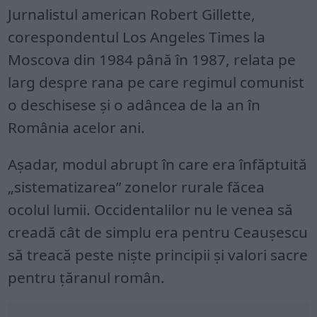
Jurnalistul american Robert Gillette,
corespondentul Los Angeles Times la
Moscova din 1984 până în 1987, relata pe
larg despre rana pe care regimul comunist
o deschisese şi o adâncea de la an în
România acelor ani.
Aşadar, modul abrupt în care era înfăptuită
„sistematizarea” zonelor rurale făcea
ocolul lumii. Occidentalilor nu le venea să
creadă cât de simplu era pentru Ceauşescu
să treacă peste nişte principii şi valori sacre
pentru ţăranul român.