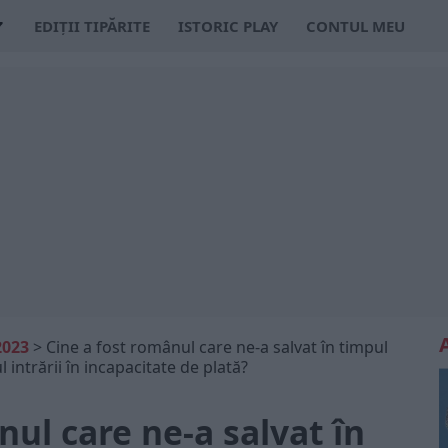
EDIȚII TIPĂRITE
ISTORIC PLAY
CONTUL MEU
2023
>
Cine a fost românul care ne-a salvat în timpul
 intrării în incapacitate de plată?
nul care ne-a salvat în