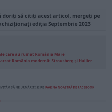
doriți să citiți acest articol, mergeți pe
achiziționați ediția Septembrie 2023
e sale care au ruinat România Mare
marcat România modernă: Strousberg și Hallier
3
NVITĂM SĂ NE URMĂRIȚI ȘI PE
PAGINA NOASTRĂ DE FACEBOOK
E