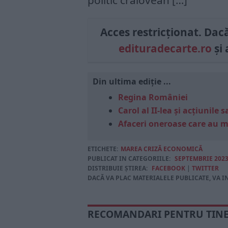
politic craiovean […]
Acces restricționat. Dacă 
edituradecarte.ro
și 
Din ultima ediție ...
Regina României
Carol al II-lea și acțiunil
Afaceri oneroase care au 
ETICHETE:
MAREA CRIZĂ ECONOMICĂ
PUBLICAT IN CATEGORIILE:
SEPTEMBRIE 202
DISTRIBUIE ȘTIREA:
FACEBOOK
|
TWITTER
DACĂ VA PLAC MATERIALELE PUBLICATE, VA I
RECOMANDARI PENTRU TIN