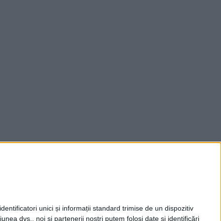
entificatori unici și informații standard trimise de un dispozitiv
unea dvs., noi și partenerii noștri putem folosi date și identificări