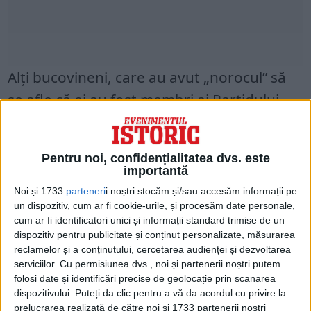
Alți bucovineni, care au avut „norocul” să
se afle că ei au fost membri ai Partidului
Național‑Creștin, în frunte cu A.C. Cuza,
sau ai mișcării naționaliștilor ucraineni
Pentru noi, confidențialitatea dvs. este
erau condamnați la câte 10 ani de
importantă
închisoare. Ostașii care luptau efectiv pe
Noi și 1733
parteneri
i noștri stocăm și/sau accesăm informații pe
un dispozitiv, cum ar fi cookie-urile, și procesăm date personale,
front erau condamnați, de regulă, la câte
cum ar fi identificatori unici și informații standard trimise de un
6–7 ani pentru „intenția de a trece de
dispozitiv pentru publicitate și conținut personalizate, măsurarea
reclamelor și a conținutului, cercetarea audienței și dezvoltarea
partea dușmanului”.
serviciilor.
Cu permisiunea dvs., noi și partenerii noștri putem
folosi date și identificări precise de geolocație prin scanarea
În general, din cei peste 300 de cernăuțeni,
dispozitivului. Puteți da clic pentru a vă da acordul cu privire la
prelucrarea realizată de către noi și 1733 partenerii noștri