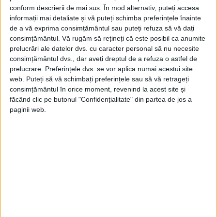
ostași ai armatei roșii, represați în anii
conform descrierii de mai sus. În mod alternativ, puteți accesa
1944–1945, 45% au fost condamnați
informații mai detaliate și vă puteți schimba preferințele înainte
de a vă exprima consimțământul sau puteți refuza să vă dați
pentru „agitație antisovietică”, iar 55%
consimțământul.
Vă rugăm să rețineți că este posibil ca anumite
pentru apartenența la așa numitele
prelucrări ale datelor dvs. cu caracter personal să nu necesite
consimțământul dvs., dar aveți dreptul de a refuza o astfel de
„partide contrarevoluționare” (toate
prelucrare. Preferințele dvs. se vor aplica numai acestui site
formațiunile posibile, cu excepția celui
web. Puteți să vă schimbați preferințele sau să vă retrageți
consimțământul în orice moment, revenind la acest site și
comunist), intenția de a trece de partea
făcând clic pe butonul "Confidențialitate" din partea de jos a
inamicului sau pentru spionaj (această din
paginii web.
urmă acuzație putea fi adusă oricui era
născut în teritoriile anexate în 1940).