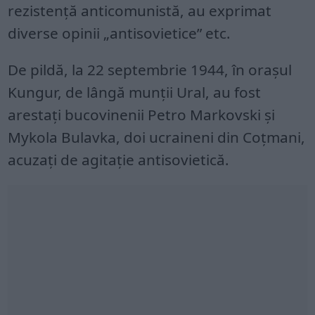
rezistență anticomunistă, au exprimat
diverse opinii „antisovietice” etc.
De pildă, la 22 septembrie 1944, în orașul
Kungur, de lângă munții Ural, au fost
arestați bucovinenii Petro Markovski și
Mykola Bulavka, doi ucraineni din Coțmani,
acuzați de agitație antisovietică.