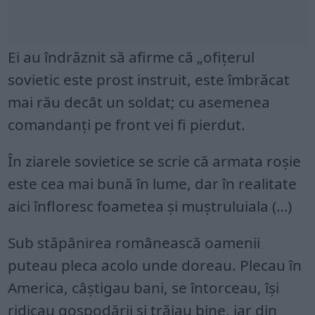
Ei au îndrăznit să afirme că „ofițerul
sovietic este prost instruit, este îmbrăcat
mai rău decât un soldat; cu asemenea
comandanți pe front vei fi pierdut.
În ziarele sovietice se scrie că armata roșie
este cea mai bună în lume, dar în realitate
aici înfloresc foametea și muștruluiala (…)
Sub stăpânirea românească oamenii
puteau pleca acolo unde doreau. Plecau în
America, câștigau bani, se întorceau, își
ridicau gospodării și trăiau bine, iar din