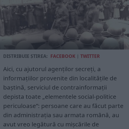
DISTRIBUIE ȘTIREA:
FACEBOOK
|
TWITTER
Aici, cu ajutorul agenților secreți, a
informațiilor provenite din localitățile de
baștină, serviciul de contrainformații
depista toate „elementele social‑politice
periculoase”: persoane care au făcut parte
din administrația sau armata română, au
avut vreo legătură cu mișcările de