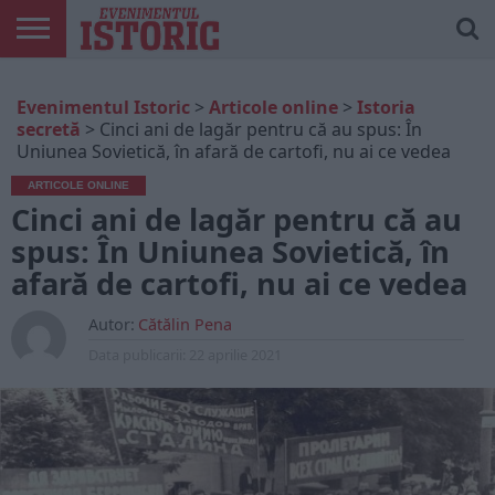
ARTICOLE
ONLINE
EDIȚII
ISTORIC
CONTUL
Evenimentul Istoric
>
Articole online
>
Istoria
TIPĂRITE
PLAY
MEU
secretă
>
Cinci ani de lagăr pentru că au spus: În
Uniunea Sovietică, în afară de cartofi, nu ai ce vedea
ARTICOLE ONLINE
Cinci ani de lagăr pentru că au
spus: În Uniunea Sovietică, în
afară de cartofi, nu ai ce vedea
Autor:
Cătălin Pena
Data publicarii:
22 aprilie 2021