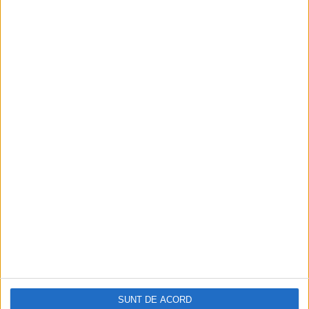
digitală
Figuri istorice celebre în sloturile online:
De la Cleopatra până la Iulius Cezar și
Napoleon Bonaparte
Aprilie 2026
SUNT DE ACORD