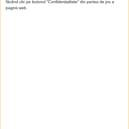
făcând clic pe butonul "Confidențialitate" din partea de jos a
paginii web.
Răspunzând preocupărilor, purtătoarea de
cuvânt a Ministerului chinez de Externe,
Hua Chunying, a declarat vineri că legea
este conformă cu practicile internaţionale.
Primul articol al legii explică faptul că legea
este necesară pentru a apăra
suveranitatea, securitatea şi drepturile
maritime ale Chinei.