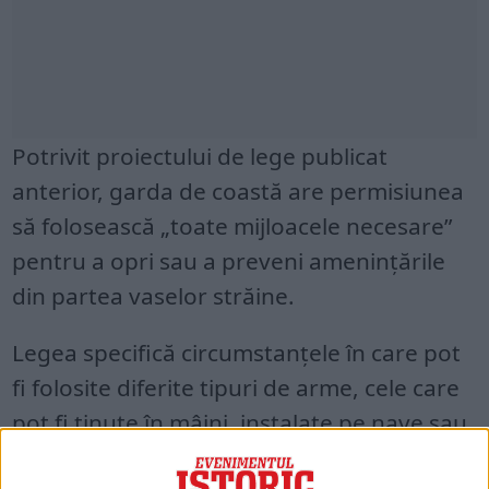
Potrivit proiectului de lege publicat
anterior, garda de coastă are permisiunea
să folosească „toate mijloacele necesare”
pentru a opri sau a preveni ameninţările
din partea vaselor străine.
Legea specifică circumstanţele în care pot
fi folosite diferite tipuri de arme, cele care
pot fi ţinute în mâini, instalate pe nave sau
aeriene.