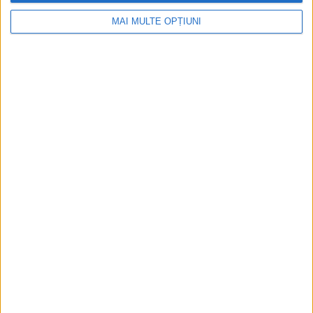
MAI MULTE OPȚIUNI
Ediția tipărită
Mai multe articole