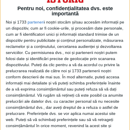
Legea permite personalului gărzii de
Pentru noi, confidențialitatea dvs. este
importantă
coastă să demoleze structurile altor ţări
Noi și 1733
parteneri
i noștri stocăm și/sau accesăm informații pe
construite pe recifuri revendicate de China
un dispozitiv, cum ar fi cookie-urile, și procesăm date personale,
şi să inspecteze vasele străine în apele
cum ar fi identificatori unici și informații standard trimise de un
dispozitiv pentru publicitate și conținut personalizate, măsurarea
revendicate de China.
reclamelor și a conținutului, cercetarea audienței și dezvoltarea
serviciilor.
Cu permisiunea dvs., noi și partenerii noștri putem
De asemenea, noua legea le dă angajaţilor
folosi date și identificări precise de geolocație prin scanarea
dispozitivului. Puteți da clic pentru a vă da acordul cu privire la
gărzii de coastă prerogativul de a crea
prelucrarea realizată de către noi și 1733 partenerii noștri
zone temporare de excluziune, „după
conform descrierii de mai sus. În mod alternativ, puteți accesa
informații mai detaliate și vă puteți schimba preferințele înainte
necesităţi”, pentru a opri alte nave să
de a vă exprima consimțământul sau puteți refuza să vă dați
pătrundă într-o anumită regiune.
consimțământul.
Vă rugăm să rețineți că este posibil ca anumite
prelucrări ale datelor dvs. cu caracter personal să nu necesite
consimțământul dvs., dar aveți dreptul de a refuza o astfel de
prelucrare. Preferințele dvs. se vor aplica numai acestui site
web. Puteți să vă schimbați preferințele sau să vă retrageți
consimțământul în orice moment, revenind la acest site și