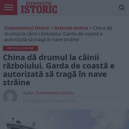
ARTICOLE
ONLINE
EDIȚII
ISTORIC
CONTUL
Evenimentul Istoric
>
Articole online
>
China dă
TIPĂRITE
PLAY
MEU
drumul la câinii războiului. Garda de coastă e
autorizată să tragă în nave străine
ARTICOLE ONLINE
China dă drumul la câinii
războiului. Garda de coastă e
autorizată să tragă în nave
străine
Autor:
Evenimentul Istoric
Data publicarii:
22 ianuarie 2021