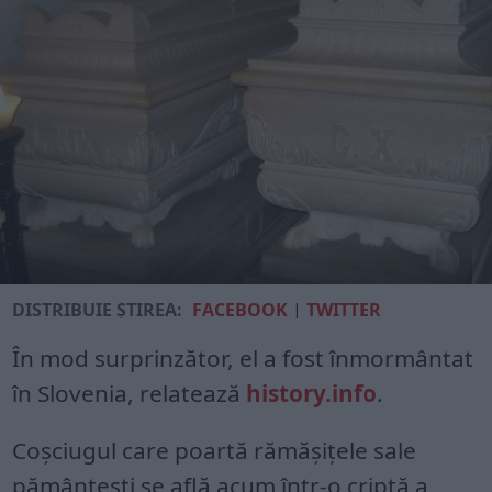
DISTRIBUIE ȘTIREA:
FACEBOOK
|
TWITTER
În mod surprinzător, el a fost înmormântat
în Slovenia, relatează
history.info
.
Coșciugul care poartă rămășițele sale
pământești se află acum într-o criptă a