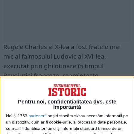
Regele Charles al X-lea a fost fratele mai
mic al faimosului Ludovic al XVI-lea,
executat prin ghilotinare în timpul
Revoluției franceze, reamintește
history.info.
Charles, în schimb, a supraviețuit
Pentru noi, confidențialitatea dvs. este
importantă
Revoluției și a devenit Rege al Franței în
Noi și 1733
parteneri
i noștri stocăm și/sau accesăm informații pe
1824.
un dispozitiv, cum ar fi cookie-urile, și procesăm date personale,
cum ar fi identificatori unici și informații standard trimise de un