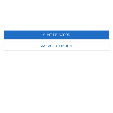
SUNT DE ACORD
MAI MULTE OPȚIUNI
Ediția tipărită
Mai multe articole