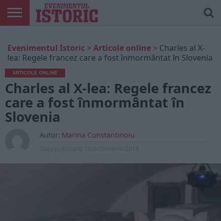
ARTICOLE
ONLINE
EDIȚII
ISTORIC
CONTUL
Evenimentul Istoric
>
Articole online
>
Charles al X-
TIPĂRITE
PLAY
MEU
lea: Regele francez care a fost înmormântat în Slovenia
ARTICOLE ONLINE
Charles al X-lea: Regele francez
care a fost înmormântat în
Slovenia
Autor:
Marina Constantinoiu
Data publicarii:
10 octombrie 2019