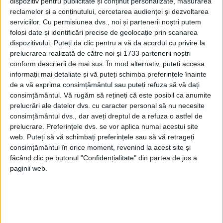
Cu toate astea, francezii l-au dat jos în
dispozitiv pentru publicitate și conținut personalizate, măsurarea
reclamelor și a conținutului, cercetarea audienței și dezvoltarea
1830, în timpul așa numitei Revoluții din
serviciilor.
Cu permisiunea dvs., noi și partenerii noștri putem
iulie.
folosi date și identificări precise de geolocație prin scanarea
dispozitivului. Puteți da clic pentru a vă da acordul cu privire la
prelucrarea realizată de către noi și 1733 partenerii noștri
Charles al X-lea a fugit în Anglia, ulterior în
conform descrierii de mai sus. În mod alternativ, puteți accesa
Bohemia și în cele din urmă în mai sus
informații mai detaliate și vă puteți schimba preferințele înainte
de a vă exprima consimțământul sau puteți refuza să vă dați
menționatul oraș Gorica, unde a și murit,
consimțământul.
Vă rugăm să rețineți că este posibil ca anumite
în palatul contelui Coronini.
prelucrări ale datelor dvs. cu caracter personal să nu necesite
consimțământul dvs., dar aveți dreptul de a refuza o astfel de
prelucrare. Preferințele dvs. se vor aplica numai acestui site
A fost înmormântat în mânăstirea din
web. Puteți să vă schimbați preferințele sau să vă retrageți
apropiere.
consimțământul în orice moment, revenind la acest site și
făcând clic pe butonul "Confidențialitate" din partea de jos a
paginii web.