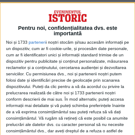
Un căpitan de vas a reușit să atragă
atenția șefului african cu un ceas de aur și
promițându-i comori mari.
Pentru noi, confidențialitatea dvs. este
importantă
Noi și 1733
parteneri
i noștri stocăm și/sau accesăm informații pe
un dispozitiv, cum ar fi cookie-urile, și procesăm date personale,
cum ar fi identificatori unici și informații standard trimise de un
dispozitiv pentru publicitate și conținut personalizate, măsurarea
reclamelor și a conținutului, cercetarea audienței și dezvoltarea
serviciilor.
Cu permisiunea dvs., noi și partenerii noștri putem
folosi date și identificări precise de geolocație prin scanarea
dispozitivului. Puteți da clic pentru a vă da acordul cu privire la
prelucrarea realizată de către noi și 1733 partenerii noștri
conform descrierii de mai sus. În mod alternativ, puteți accesa
informații mai detaliate și vă puteți schimba preferințele înainte
de a vă exprima consimțământul sau puteți refuza să vă dați
A reușit să-i ademenească pe Cezar și pe
consimțământul.
Vă rugăm să rețineți că este posibil ca anumite
prelucrări ale datelor dvs. cu caracter personal să nu necesite
oamenii săi pe nava sa de sclavi.
consimțământul dvs., dar aveți dreptul de a refuza o astfel de