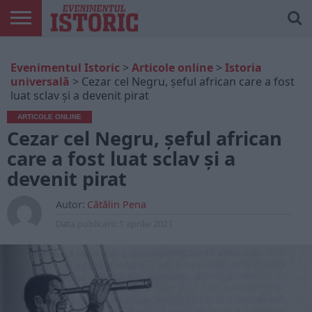
ARTICOLE
ONLINE
EDIȚII
ISTORIC
CONTUL
Evenimentul Istoric
>
Articole online
>
Istoria
TIPĂRITE
PLAY
MEU
universală
>
Cezar cel Negru, șeful african care a fost
luat sclav și a devenit pirat
ARTICOLE ONLINE
Cezar cel Negru, șeful african
care a fost luat sclav și a
devenit pirat
Autor:
Cătălin Pena
Data publicarii:
1 aprilie 2021