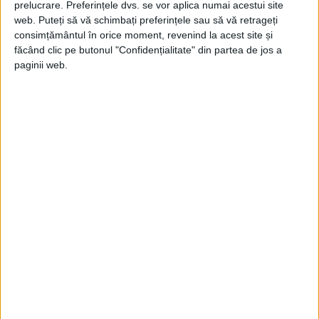
prelucrare. Preferințele dvs. se vor aplica numai acestui site
Odată ajunși la bord, au primit hrană, în
web. Puteți să vă schimbați preferințele sau să vă retrageți
consimțământul în orice moment, revenind la acest site și
timp ce erau ademeniți cu mătăsuri,
făcând clic pe butonul "Confidențialitate" din partea de jos a
bijuterii și muzică.
paginii web.
În timp ce erau astfel distrasi, nava a
început să navigheze și până când Cezar și-
a dat seam ace se întâmplă, era deja prea
târziu.
Deși africanii s-au luptat, ei au fost supuși
de echipajul navei.
Astfel, a început călătoria forțată a lui
Cezar peste Atlantic către Lumea Nouă.