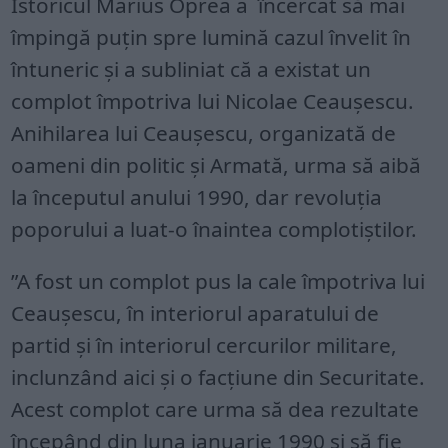
Istoricul Marius Oprea a încercat să mai
împingă puțin spre lumină cazul învelit în
întuneric și a subliniat că a existat un
complot împotriva lui Nicolae Ceaușescu.
Anihilarea lui Ceaușescu, organizată de
oameni din politic și Armată, urma să aibă
la începutul anului 1990, dar revoluția
poporului a luat-o înaintea complotiștilor.
”A fost un complot pus la cale împotriva lui
Ceaușescu, în interiorul aparatului de
partid și în interiorul cercurilor militare,
inclunzând aici și o facțiune din Securitate.
Acest complot care urma să dea rezultate
începând din luna ianuarie 1990 și să fie