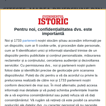
CITEȘTE: MAREA DIVERSIUNE DIN
1989. DOCUMENT OFICIAL
EXPLOZIV
Pentru noi, confidențialitatea dvs. este
importantă
Noi și 1733
parteneri
i noștri stocăm și/sau accesăm informații pe
În ceea ce privește discursul lui Ceaușescu
un dispozitiv, cum ar fi cookie-urile, și procesăm date personale,
cum ar fi identificatori unici și informații standard trimise de un
din balconul CC al PCR din 21 decembrie
dispozitiv pentru publicitate și conținut personalizate, măsurarea
1989, moment în care mulțimea a început
reclamelor și a conținutului, cercetarea audienței și dezvoltarea
serviciilor.
Cu permisiunea dvs., noi și partenerii noștri putem
să strige pentru libertate, Marius Oprea
folosi date și identificări precise de geolocație prin scanarea
consideră că acela a fost momentul în care
dispozitivului. Puteți da clic pentru a vă da acordul cu privire la
prelucrarea realizată de către noi și 1733 partenerii noștri
”complotiștii intră în scenă”, luați prin
conform descrierii de mai sus. În mod alternativ, puteți accesa
surprindere de revolta poporului împotriva
informații mai detaliate și vă puteți schimba preferințele înainte
de a vă exprima consimțământul sau puteți refuza să vă dați
dictatorului.
consimțământul.
Vă rugăm să rețineți că este posibil ca anumite
prelucrări ale datelor dvs. cu caracter personal să nu necesite