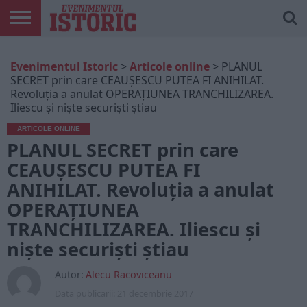
ARTICOLE
ONLINE
EDIȚII
ISTORIC
CONTUL
Evenimentul Istoric
>
Articole online
>
PLANUL
TIPĂRITE
PLAY
MEU
SECRET prin care CEAUȘESCU PUTEA FI ANIHILAT.
Revoluția a anulat OPERAŢIUNEA TRANCHILIZAREA.
Iliescu şi nişte securişti ştiau
ARTICOLE ONLINE
PLANUL SECRET prin care
CEAUȘESCU PUTEA FI
ANIHILAT. Revoluția a anulat
OPERAŢIUNEA
TRANCHILIZAREA. Iliescu şi
nişte securişti ştiau
Autor:
Alecu Racoviceanu
Data publicarii:
21 decembrie 2017