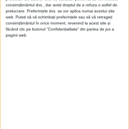
consimțământul dvs., dar aveți dreptul de a refuza o astfel de
prelucrare. Preferințele dvs. se vor aplica numai acestui site
web. Puteți să vă schimbați preferințele sau să vă retrageți
consimțământul în orice moment, revenind la acest site și
făcând clic pe butonul "Confidențialitate" din partea de jos a
paginii web.
”Aici intră în scenă complotiștii (nr. –
discursul lui Ceaușescu). Intră în funcțiune
acele simulatoare, Parchetul General a
recunoscut recent, care provoacă
debandada în mulțime. Aștept cu mare
interes rezultatele investigațiilor cu privire