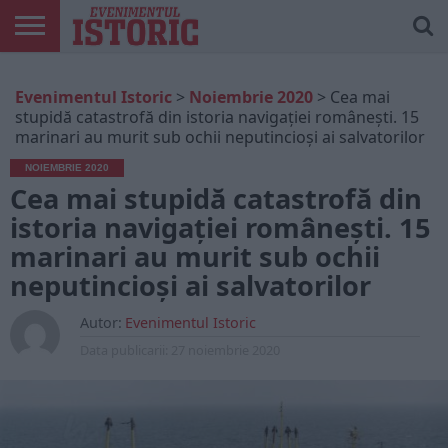
ARTICOLE
ONLINE
EDIȚII
ISTORIC
CONTUL
Evenimentul Istoric
>
Noiembrie 2020
>
Cea mai
TIPĂRITE
PLAY
MEU
stupidă catastrofă din istoria navigației românești. 15
marinari au murit sub ochii neputincioși ai salvatorilor
NOIEMBRIE 2020
Cea mai stupidă catastrofă din
istoria navigației românești. 15
marinari au murit sub ochii
neputincioși ai salvatorilor
Autor:
Evenimentul Istoric
Data publicarii:
27 noiembrie 2020