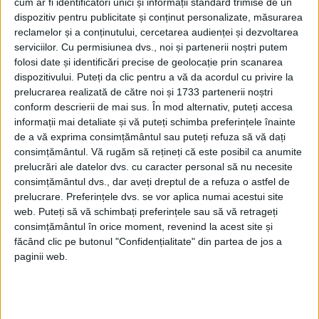
cum ar fi identificatori unici și informații standard trimise de un
dispozitiv pentru publicitate și conținut personalizate, măsurarea
ETICHETE:
CATASTROFĂ NAVALĂ
reclamelor și a conținutului, cercetarea audienței și dezvoltarea
PUBLICAT IN CATEGORIILE:
NOIEMBRIE 2020
serviciilor.
Cu permisiunea dvs., noi și partenerii noștri putem
folosi date și identificări precise de geolocație prin scanarea
DISTRIBUIE ȘTIREA:
FACEBOOK
|
TWITTER
dispozitivului. Puteți da clic pentru a vă da acordul cu privire la
DACĂ VA PLAC MATERIALELE PUBLICATE, VA INVITĂM SĂ NE URMĂRIȚI
prelucrarea realizată de către noi și 1733 partenerii noștri
ȘI PE
PAGINA NOASTRĂ DE FACEBOOK
conform descrierii de mai sus. În mod alternativ, puteți accesa
informații mai detaliate și vă puteți schimba preferințele înainte
de a vă exprima consimțământul sau puteți refuza să vă dați
RECOMANDARI PENTRU TINE
consimțământul.
Vă rugăm să rețineți că este posibil ca anumite
Istoria sloturilor: de la primele aparate
prelucrări ale datelor dvs. cu caracter personal să nu necesite
la sloturile online
consimțământul dvs., dar aveți dreptul de a refuza o astfel de
prelucrare. Preferințele dvs. se vor aplica numai acestui site
web. Puteți să vă schimbați preferințele sau să vă retrageți
consimțământul în orice moment, revenind la acest site și
Istoria dezvoltării cazinourilor în
făcând clic pe butonul "Confidențialitate" din partea de jos a
România: de la saloane sociale, la era
paginii web.
digitală
Figuri istorice celebre în sloturile online: