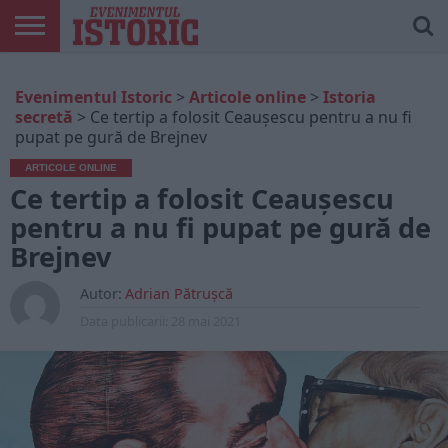
ARTICOLE
ONLINE
EDIȚII
ISTORIC
CONTUL
Evenimentul Istoric
>
Articole online
>
Istoria
TIPĂRITE
PLAY
MEU
secretă
>
Ce tertip a folosit Ceaușescu pentru a nu fi
pupat pe gură de Brejnev
ARTICOLE ONLINE
Ce tertip a folosit Ceaușescu
pentru a nu fi pupat pe gură de
Brejnev
Autor:
Adrian Pătrușcă
Data publicarii:
28 mai 2021