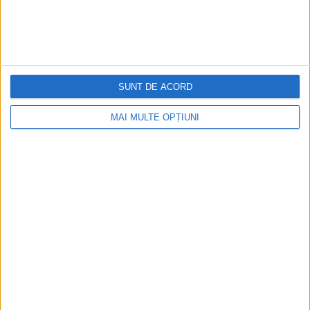
SUNT DE ACORD
MAI MULTE OPȚIUNI
Din ultima ediție ...
Regina României
Carol al II-lea și acțiunile sale care au ruinat
România Mare
Afaceri oneroase care au marcat România
modernă: Strousberg și Hallier
ETICHETE:
BREJNEV
,
CEAUSESCU
,
FIDEL CASTRO
,
SPECIAL
,
URSS
PUBLICAT IN CATEGORIILE:
ARTICOLE ONLINE
,
ISTORIA SECRETĂ