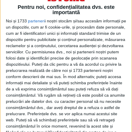
evite sărutul pe gură fără a-i răni orgoliul
Pentru noi, confidențialitatea dvs. este
lui Brejnev. Astfel, potrivit unui
importantă
documentar realizat de Russia Beyond,
Noi și 1733
parteneri
i noștri stocăm și/sau accesăm informații pe
un dispozitiv, cum ar fi cookie-urile, și procesăm date personale,
echipa diplomatică a lui Ceaușescu a
cum ar fi identificatori unici și informații standard trimise de un
transmis la Moscova că acesta suferă de
dispozitiv pentru publicitate și conținut personalizate, măsurarea
reclamelor și a conținutului, cercetarea audienței și dezvoltarea
bacteriofobie.
serviciilor.
Cu permisiunea dvs., noi și partenerii noștri putem
folosi date și identificări precise de geolocație prin scanarea
dispozitivului. Puteți da clic pentru a vă da acordul cu privire la
prelucrarea realizată de către noi și 1733 partenerii noștri
conform descrierii de mai sus. În mod alternativ, puteți accesa
informații mai detaliate și vă puteți schimba preferințele înainte
de a vă exprima consimțământul sau puteți refuza să vă dați
consimțământul.
Vă rugăm să rețineți că este posibil ca anumite
prelucrări ale datelor dvs. cu caracter personal să nu necesite
consimțământul dvs., dar aveți dreptul de a refuza o astfel de
prelucrare. Preferințele dvs. se vor aplica numai acestui site
web. Puteți să vă schimbați preferințele sau să vă retrageți
consimțământul în orice moment, revenind la acest site și