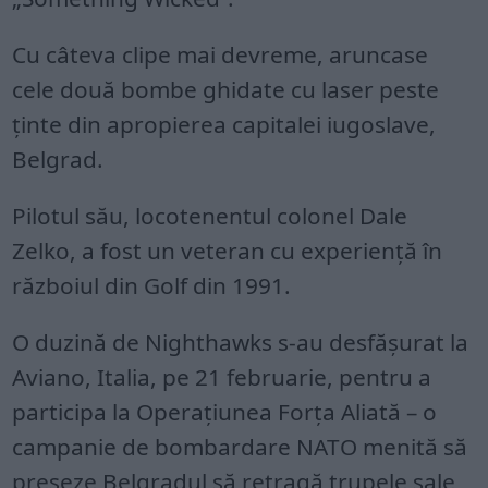
Cu câteva clipe mai devreme, aruncase
cele două bombe ghidate cu laser peste
ținte din apropierea capitalei iugoslave,
Belgrad.
Pilotul său, locotenentul colonel Dale
Zelko, a fost un veteran cu experiență în
războiul din Golf din 1991.
O duzină de Nighthawks s-au desfășurat la
Aviano, Italia, pe 21 februarie, pentru a
participa la Operațiunea Forța Aliată – o
campanie de bombardare NATO menită să
preseze Belgradul să retragă trupele sale