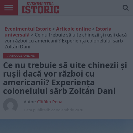
ARTICOLE
ONLINE
EDIȚII
ISTORIC
CONTUL
Evenimentul Istoric
>
Articole online
>
Istoria
TIPĂRITE
PLAY
MEU
universală
>
Ce nu trebuie să uite chinezii și rușii dacă
vor război cu americanii? Experiența colonelului sârb
Zoltán Dani
ARTICOLE ONLINE
Ce nu trebuie să uite chinezii și
rușii dacă vor război cu
americanii? Experiența
colonelului sârb Zoltán Dani
Autor:
Cătălin Pena
Data publicarii:
22 noiembrie 2020