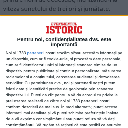
viteza sunetului de trei ori și jumătate.
Acestea erau rachete V-601M ghidate de
radar, lansate de pe șinele de lansare
Pentru noi, confidențialitatea dvs. este
cvadruplă ale unui sistem de rachete sol-
importantă
aer S-125M Neva. Stimulat de o rachetă cu
Noi și 1733
parteneri
i noștri stocăm și/sau accesăm informații pe
combustibil solid în două etape, una dintre
un dispozitiv, cum ar fi cookie-urile, și procesăm date personale,
cum ar fi identificatori unici și informații standard trimise de un
rachetele lungi de șase metri au trecut atât
dispozitiv pentru publicitate și conținut personalizate, măsurarea
de aproape încât au zguduit avioanele
reclamelor și a conținutului, cercetarea audienței și dezvoltarea
serviciilor.
Cu permisiunea dvs., noi și partenerii noștri putem
Vega 31.
folosi date și identificări precise de geolocație prin scanarea
dispozitivului. Puteți da clic pentru a vă da acordul cu privire la
Cum a doborât un sistem de rachete
prelucrarea realizată de către noi și 1733 partenerii noștri
conform descrierii de mai sus. În mod alternativ, puteți accesa
sârbesc un luptător stealth sofisticat (deși
informații mai detaliate și vă puteți schimba preferințele înainte
de a vă exprima consimțământul sau puteți refuza să vă dați
nu mai este de ultimă generație)?
consimțământul.
Vă rugăm să rețineți că este posibil ca anumite