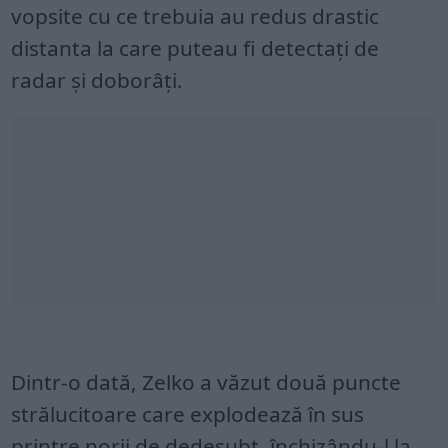
vopsite cu ce trebuia au redus drastic
distanta la care puteau fi detectați de
radar și doborâți.
Dintr-o dată, Zelko a văzut două puncte
strălucitoare care explodează în sus
printre norii de dedesubt, închizându-l la