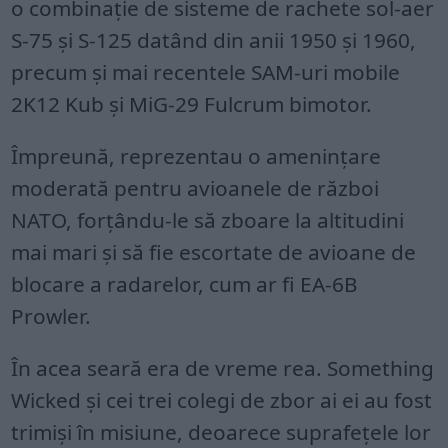
o combinație de sisteme de rachete sol-aer
S-75 și S-125 datând din anii 1950 și 1960,
precum și mai recentele SAM-uri mobile
2K12 Kub și MiG-29 Fulcrum bimotor.
Împreună, reprezentau o amenințare
moderată pentru avioanele de război
NATO, forțându-le să zboare la altitudini
mai mari și să fie escortate de avioane de
blocare a radarelor, cum ar fi EA-6B
Prowler.
În acea seară era de vreme rea. Something
Wicked și cei trei colegi de zbor ai ei au fost
trimiși în misiune, deoarece suprafețele lor