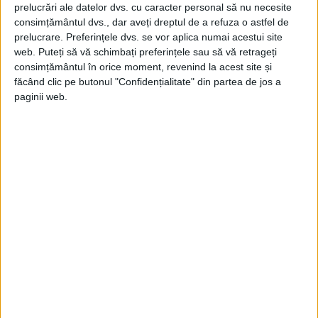
prelucrări ale datelor dvs. cu caracter personal să nu necesite
Adversarul lui Zelko în acea seară a fost
consimțământul dvs., dar aveți dreptul de a refuza o astfel de
prelucrare. Preferințele dvs. se vor aplica numai acestui site
colonelul sârb Zoltán Dani, comandantul
web. Puteți să vă schimbați preferințele sau să vă retrageți
celei de-a 250-a brigade de rachete de
consimțământul în orice moment, revenind la acest site și
făcând clic pe butonul "Confidențialitate" din partea de jos a
apărare aeriană.
paginii web.
Din toate punctele de vedere, Dani a fost