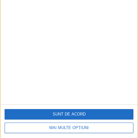
previzibile și de rutină.
Mai rău, sârbii reușiseră să pătrundă în
comunicațiile NATO și puteau asculta
conversațiile dintre luptătorii americani și
avioanele radar aeriene care îi conduceau,
permițându-i lui Dani să realizeze o
imagine exactă a acestor rutine.
SUNT DE ACORD
MAI MULTE OPȚIUNI