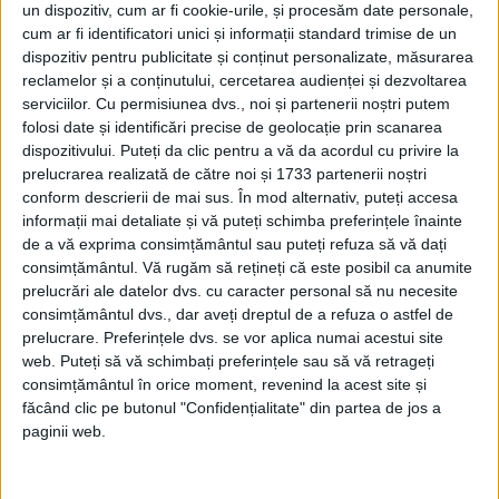
un dispozitiv, cum ar fi cookie-urile, și procesăm date personale,
România Mare
cum ar fi identificatori unici și informații standard trimise de un
Afaceri oneroase care au marcat România
dispozitiv pentru publicitate și conținut personalizate, măsurarea
modernă: Strousberg și Hallier
reclamelor și a conținutului, cercetarea audienței și dezvoltarea
serviciilor.
Cu permisiunea dvs., noi și partenerii noștri putem
folosi date și identificări precise de geolocație prin scanarea
ETICHETE:
dispozitivului. Puteți da clic pentru a vă da acordul cu privire la
PUBLICAT IN CATEGORIILE:
IUNIE 2022
prelucrarea realizată de către noi și 1733 partenerii noștri
conform descrierii de mai sus. În mod alternativ, puteți accesa
DISTRIBUIE ȘTIREA:
FACEBOOK
|
TWITTER
informații mai detaliate și vă puteți schimba preferințele înainte
DACĂ VA PLAC MATERIALELE PUBLICATE, VA INVITĂM SĂ NE URMĂRIȚI
de a vă exprima consimțământul sau puteți refuza să vă dați
ȘI PE
PAGINA NOASTRĂ DE FACEBOOK
consimțământul.
Vă rugăm să rețineți că este posibil ca anumite
prelucrări ale datelor dvs. cu caracter personal să nu necesite
RECOMANDARI PENTRU TINE
consimțământul dvs., dar aveți dreptul de a refuza o astfel de
prelucrare. Preferințele dvs. se vor aplica numai acestui site
Istoria sloturilor: de la primele aparate
web. Puteți să vă schimbați preferințele sau să vă retrageți
la sloturile online
consimțământul în orice moment, revenind la acest site și
făcând clic pe butonul "Confidențialitate" din partea de jos a
paginii web.
Istoria dezvoltării cazinourilor în
România: de la saloane sociale, la era