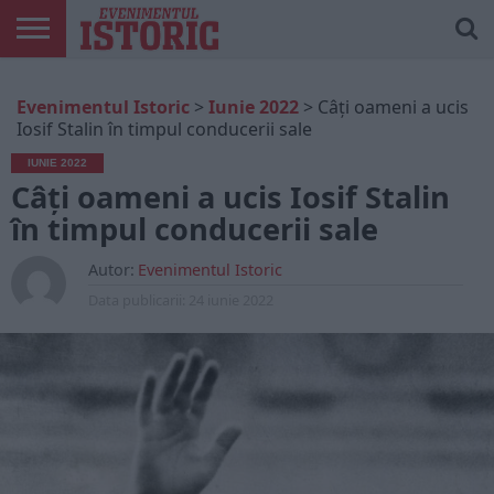
ARTICOLE
ONLINE
EDIȚII
ISTORIC
CONTUL
Evenimentul Istoric
>
Iunie 2022
>
Câți oameni a ucis
TIPĂRITE
PLAY
MEU
Iosif Stalin în timpul conducerii sale
IUNIE 2022
Câți oameni a ucis Iosif Stalin
în timpul conducerii sale
Autor:
Evenimentul Istoric
Data publicarii:
24 iunie 2022