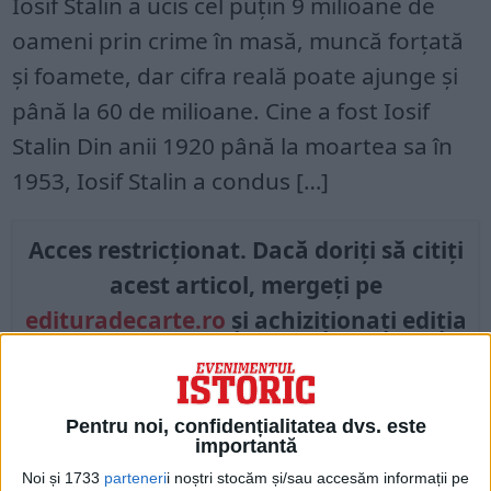
Iosif Stalin a ucis cel puțin 9 milioane de
oameni prin crime în masă, muncă forțată
și foamete, dar cifra reală poate ajunge și
până la 60 de milioane. Cine a fost Iosif
Stalin Din anii 1920 până la moartea sa în
1953, Iosif Stalin a condus […]
Acces restricționat. Dacă doriți să citiți
acest articol, mergeți pe
edituradecarte.ro
și achiziționați ediția
Iunie 2022
Din ultima ediție ...
Pentru noi, confidențialitatea dvs. este
importantă
Regina României
Noi și 1733
parteneri
i noștri stocăm și/sau accesăm informații pe
Carol al II-lea și acțiunile sale care au ruinat