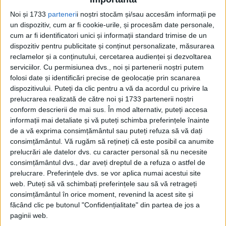
Pagini:
1
2
Noi și 1733
parteneri
i noștri stocăm și/sau accesăm informații pe
un dispozitiv, cum ar fi cookie-urile, și procesăm date personale,
cum ar fi identificatori unici și informații standard trimise de un
Din ultima ediție ...
dispozitiv pentru publicitate și conținut personalizate, măsurarea
Regina României
reclamelor și a conținutului, cercetarea audienței și dezvoltarea
Carol al II-lea și acțiunile sale care au ruinat
serviciilor.
Cu permisiunea dvs., noi și partenerii noștri putem
România Mare
folosi date și identificări precise de geolocație prin scanarea
Afaceri oneroase care au marcat România
dispozitivului. Puteți da clic pentru a vă da acordul cu privire la
modernă: Strousberg și Hallier
prelucrarea realizată de către noi și 1733 partenerii noștri
conform descrierii de mai sus. În mod alternativ, puteți accesa
informații mai detaliate și vă puteți schimba preferințele înainte
de a vă exprima consimțământul sau puteți refuza să vă dați
ETICHETE:
consimțământul.
Vă rugăm să rețineți că este posibil ca anumite
PUBLICAT IN CATEGORIILE:
APRILIE 2023
prelucrări ale datelor dvs. cu caracter personal să nu necesite
DISTRIBUIE ȘTIREA:
FACEBOOK
|
TWITTER
consimțământul dvs., dar aveți dreptul de a refuza o astfel de
DACĂ VA PLAC MATERIALELE PUBLICATE, VA INVITĂM SĂ NE URMĂRIȚI
prelucrare. Preferințele dvs. se vor aplica numai acestui site
ȘI PE
PAGINA NOASTRĂ DE FACEBOOK
web. Puteți să vă schimbați preferințele sau să vă retrageți
consimțământul în orice moment, revenind la acest site și
făcând clic pe butonul "Confidențialitate" din partea de jos a
RECOMANDARI PENTRU TINE
paginii web.