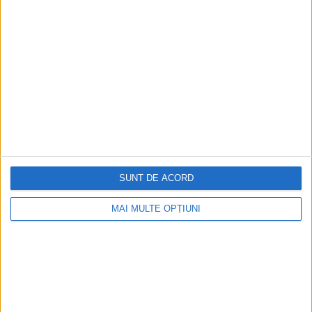
Ediția tipărită
Mai multe articole
SUNT DE ACORD
MAI MULTE OPȚIUNI
CELE MAI VIZITATE