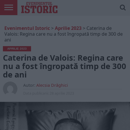
ARTICOLE
ONLINE
EDIȚII
ISTORIC
CONTUL
Evenimentul Istoric
>
Aprilie 2023
>
Caterina de
TIPĂRITE
PLAY
MEU
Valois: Regina care nu a fost îngropată timp de 300 de
ani
APRILIE 2023
Caterina de Valois: Regina care
nu a fost îngropată timp de 300
de ani
Autor:
Alecsia Drăghici
Data publicarii:
28 aprilie 2023