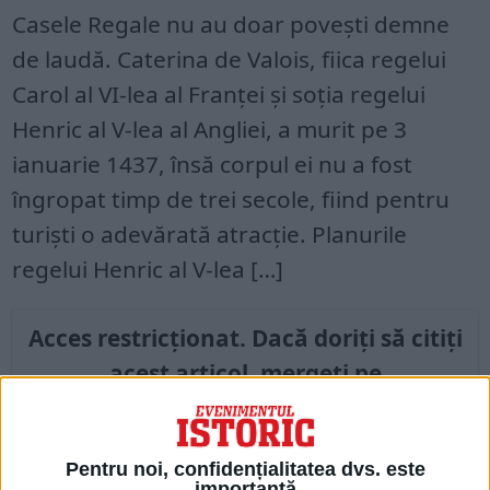
Casele Regale nu au doar povești demne
de laudă. Caterina de Valois, fiica regelui
Carol al VI-lea al Franței și soția regelui
Henric al V-lea al Angliei, a murit pe 3
ianuarie 1437, însă corpul ei nu a fost
îngropat timp de trei secole, fiind pentru
turiști o adevărată atracție. Planurile
regelui Henric al V-lea […]
Acces restricționat. Dacă doriți să citiți
acest articol, mergeți pe
edituradecarte.ro
și achiziționați ediția
Aprilie 2023
Pentru noi, confidențialitatea dvs. este
importantă