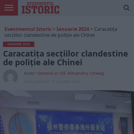
ARTICOLE
ONLINE
EDIȚII
ISTORIC
CONTUL
Evenimentul Istoric
>
Ianuarie 2024
>
Caracatița
TIPĂRITE
PLAY
MEU
secțiilor clandestine de poliție ale Chinei
IANUARIE 2024
Caracatița secțiilor clandestine
de poliție ale Chinei
Autor:
General (r) SIE Alexandru Omeag
Data publicarii:
27 ianuarie 2024