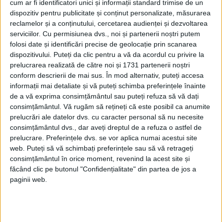
cum ar fi identificatori unici și informații standard trimise de un
dispozitiv pentru publicitate și conținut personalizate, măsurarea
ETICHETE:
CHINA
,
POLITIE
reclamelor și a conținutului, cercetarea audienței și dezvoltarea
serviciilor.
Cu permisiunea dvs., noi și partenerii noștri putem
PUBLICAT IN CATEGORIILE:
IANUARIE 2024
folosi date și identificări precise de geolocație prin scanarea
DISTRIBUIE ȘTIREA:
FACEBOOK
|
TWITTER
dispozitivului. Puteți da clic pentru a vă da acordul cu privire la
DACĂ VA PLAC MATERIALELE PUBLICATE, VA INVITĂM SĂ NE URMĂRIȚI
prelucrarea realizată de către noi și 1731 partenerii noștri
ȘI PE
PAGINA NOASTRĂ DE FACEBOOK
conform descrierii de mai sus. În mod alternativ, puteți accesa
informații mai detaliate și vă puteți schimba preferințele înainte
de a vă exprima consimțământul sau puteți refuza să vă dați
RECOMANDARI PENTRU TINE
consimțământul.
Vă rugăm să rețineți că este posibil ca anumite
Istoria sloturilor: de la primele aparate
prelucrări ale datelor dvs. cu caracter personal să nu necesite
la sloturile online
consimțământul dvs., dar aveți dreptul de a refuza o astfel de
prelucrare. Preferințele dvs. se vor aplica numai acestui site
web. Puteți să vă schimbați preferințele sau să vă retrageți
consimțământul în orice moment, revenind la acest site și
Istoria dezvoltării cazinourilor în
făcând clic pe butonul "Confidențialitate" din partea de jos a
România: de la saloane sociale, la era
paginii web.
digitală
Figuri istorice celebre în sloturile online: