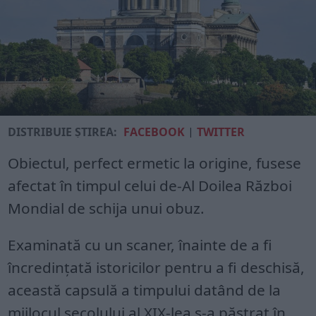
DISTRIBUIE ȘTIREA:
FACEBOOK
|
TWITTER
Obiectul, perfect ermetic la origine, fusese
afectat în timpul celui de-Al Doilea Război
Mondial de schija unui obuz.
Examinată cu un scaner, înainte de a fi
încredințată istoricilor pentru a fi deschisă,
această capsulă a timpului datând de la
mijlocul secolului al XIX-lea s-a păstrat în