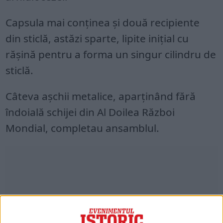
Capsula mai conținea și două recipiente
din sticlă, astăzi sparte, lipite inițial cu
rășină pentru a forma un singur cilindru de
sticlă.
Câteva așchii metalice, aparținând fără
îndoială schijei din Al Doilea Război
Mondial, completau ansamblul.