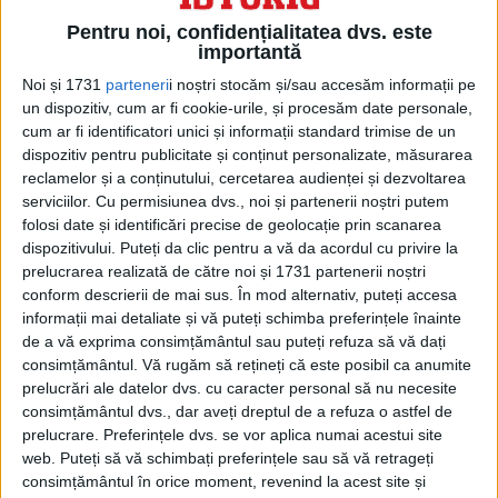
Pentru noi, confidențialitatea dvs. este
importantă
Noi și 1731
parteneri
i noștri stocăm și/sau accesăm informații pe
un dispozitiv, cum ar fi cookie-urile, și procesăm date personale,
În ciuda străpungerii unei părți a capsulei
cum ar fi identificatori unici și informații standard trimise de un
și a deteriorării unui document sau două,
dispozitiv pentru publicitate și conținut personalizate, măsurarea
reclamelor și a conținutului, cercetarea audienței și dezvoltarea
mediul anaerob a fost păstrat, fapt care a
serviciilor.
Cu permisiunea dvs., noi și partenerii noștri putem
permis buna conservare a documentelor
folosi date și identificări precise de geolocație prin scanarea
dispozitivului. Puteți da clic pentru a vă da acordul cu privire la
din interior, bine presate unele de altele.
prelucrarea realizată de către noi și 1731 partenerii noștri
conform descrierii de mai sus. În mod alternativ, puteți accesa
Descoperirea și deschiderea acestui obiect
informații mai detaliate și vă puteți schimba preferințele înainte
de a vă exprima consimțământul sau puteți refuza să vă dați
vechi de aproape două secole au
consimțământul.
Vă rugăm să rețineți că este posibil ca anumite
prelucrări ale datelor dvs. cu caracter personal să nu necesite
reprezentat un moment emoționant
consimțământul dvs., dar aveți dreptul de a refuza o astfel de
pentru personalul catedralei.
prelucrare. Preferințele dvs. se vor aplica numai acestui site
web. Puteți să vă schimbați preferințele sau să vă retrageți
consimțământul în orice moment, revenind la acest site și
Pecetluită și închisă în cruce pe 19 august