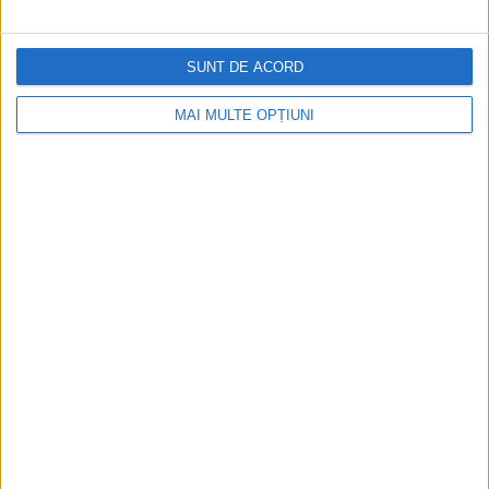
Istoria sloturilor: de la primele aparate
la sloturile online
SUNT DE ACORD
MAI MULTE OPȚIUNI
Istoria dezvoltării cazinourilor în
România: de la saloane sociale, la era
digitală
Figuri istorice celebre în sloturile online:
De la Cleopatra până la Iulius Cezar și
Napoleon Bonaparte
Aprilie 2026