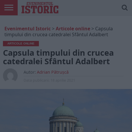
ARTICOLE
ONLINE
EDIȚII
ISTORIC
CONTUL
Evenimentul Istoric
>
Articole online
>
Capsula
TIPĂRITE
PLAY
MEU
timpului din crucea catedralei Sfântul Adalbert
ARTICOLE ONLINE
Capsula timpului din crucea
catedralei Sfântul Adalbert
Autor:
Adrian Pătrușcă
Data publicarii:
18 aprilie 2021