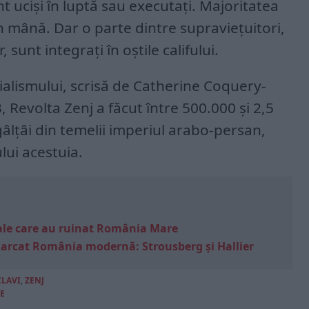
t uciși în luptă sau executați. Majoritatea
în mână. Dar o parte dintre supraviețuitori,
 sunt integrați în oștile califului.
nialismului, scrisă de Catherine Coquery-
, Revolta Zenj a făcut între 500.000 și 2,5
gâlțâi din temelii imperiul arabo-persan,
lui acestuia.
e sale care au ruinat România Mare
marcat România modernă: Strousberg și Hallier
CLAVI
,
ZENJ
E