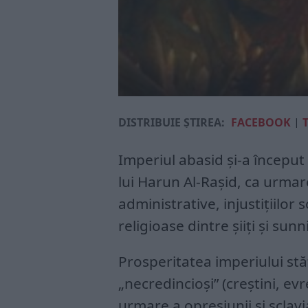
DISTRIBUIE ȘTIREA:
FACEBOOK
|
Imperiul abasid și-a început 
lui Harun Al-Rașid, ca urmar
administrative, injustițiilor s
religioase dintre șiiți și sunni
Prosperitatea imperiului stă
„necredincioși” (creștini, ev
urmare a opresiunii și sclav