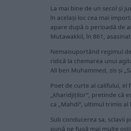
La mai bine de un secol și j
în același loc cea mai import
apare după o perioadă de an
Mutawakkil, în 861, asasinat
Nemaisuportând regimul de 
ridică la chemarea unui agi
Ali ben Muhammed, zis și „Sah
Poet de curte al califului, el
„kharidjiților”, pretinde că e
ca „Mahdi”, ultimul trimis a
Sub conducerea sa, sclavii 
pună pe fugă mai multe oști.