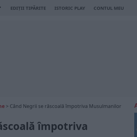
EDIȚII TIPĂRITE
ISTORIC PLAY
CONTUL MEU
ne
>
Când Negrii se răscoală împotriva Musulmanilor
ăscoală împotriva