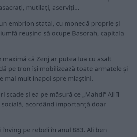
asacrați, mutilați, aserviți…
 un embrion statal, cu monedă proprie și
triumfă reușind să ocupe Basorah, capitala
e maximă că Zenj ar putea lua cu asalt
indă pe tron își mobilizează toate armatele și
 ce mai mult înapoi spre mlaștini.
ri scade și ea pe măsură ce „Mahdi” Ali îi
a socială, acordând importanță doar
îi înving pe rebeli în anul 883. Ali ben