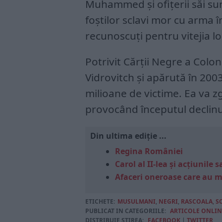
Muhammed și ofițerii săi sun
foștilor sclavi mor cu arma 
recunoscuți pentru vitejia lor,
Potrivit Cărții Negre a Colo
Vidrovitch și apărută în 2003
milioane de victime. Ea va z
provocând începutul declinu
Din ultima ediție ...
Regina României
Carol al II-lea și acțiunil
Afaceri oneroase care au 
ETICHETE:
MUSULMANI
,
NEGRI
,
RASCOALA
,
S
PUBLICAT IN CATEGORIILE:
ARTICOLE ONLIN
DISTRIBUIE ȘTIREA:
FACEBOOK
|
TWITTER