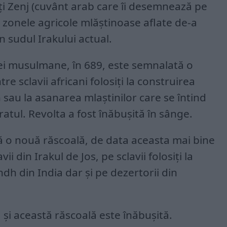
ți Zenj (cuvânt arab care îi desemnează pe
n zonele agricole mlăștinoase aflate de-a
în sudul Irakului actual.
iei musulmane, în 689, este semnalată o
e sclavii africani folosiți la construirea
au la asanarea mlaștinilor care se întind
ratul. Revolta a fost înăbușită în sânge.
ză o nouă răscoală, de data aceasta mai bine
ii din Irakul de Jos, pe sclavii folosiți la
indh din India dar și pe dezertorii din
e, și această răscoală este înăbușită.