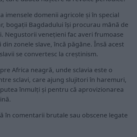
va imensele domenii agricole și în special
hăr, bogații Bagdadului își procurau mână de
. Negustorii venețieni fac averi frumoase
 din zonele slave, încă păgâne. Însă acest
avii se convertesc la creștinism.
spre Africa neagră, unde sclavia este o
ntre sclavi, care ajung slujitori în haremuri,
 putea înmulți și pentru că aprovizionarea
ină.
ă în comentarii brutale sau obscene legate