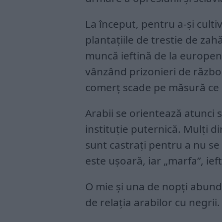
La început, pentru a-și culti
plantațiile de trestie de za
muncă ieftină de la europeni
vânzând prizonieri de război
comerț scade pe măsură ce sl
Arabii se orientează atunci 
instituție puternică. Mulți di
sunt castrați pentru a nu se
este ușoară, iar „marfa”, ieft
O mie și una de nopți abund
de relația arabilor cu negrii.