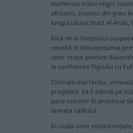
Numeroși sclavi negri, numi
africani), trudesc din greu î
lungul râului Shatt Al-Arab, 
Încă de la începutul ocupaț
revoltă în Mesopotamia printr
unor orașe precum Basorah s
la confluența Tigrului cu Euf
Cinci ani mai târziu, urmea
pregătită. Ea îi adună pe sclav
paza cirezilor în provincia S
armata califului.
În ciuda unor victorii inițial