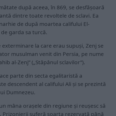
umătate după aceea, în 869, se desfășoară
antă dintre toate revoltele de sclavi. Ea
arhie de după moartea califului El-
 de garda sa turcă.
exterminare la care erau supuși, Zenj se
tator musulman venit din Persia, pe nume
ib al-Zenj” („Stăpânul sclavilor”).
 face parte din secta egalitaristă a
ste descendent al califului Ali și se prezintă
l lui Dumnezeu.
pun mâna orașele din regiune și reușesc să
 Prizonierii suferă soarta rezervată până