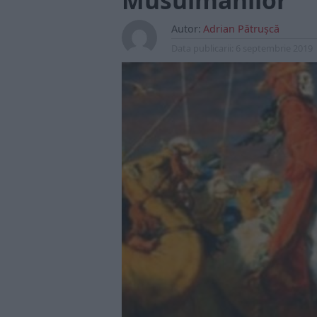
Musulmanilor
Autor:
Adrian Pătrușcă
Data publicarii:
6 septembrie 2019