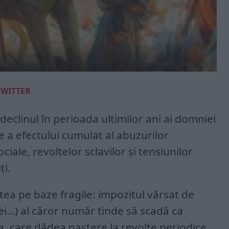
TWITTER
declinul în perioada ultimilor ani ai domniei
e a efectului cumulat al abuzurilor
ociale, revoltelor sclavilor și tensiunilor
ți.
tea pe baze fragile: impozitul vărsat de
rei…) al căror număr tinde să scadă ca
ia, care dădea naștere la revolte periodice.