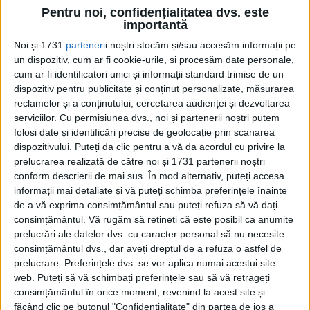
Pentru noi, confidențialitatea dvs. este
importantă
Noi și 1731
parteneri
i noștri stocăm și/sau accesăm informații pe
un dispozitiv, cum ar fi cookie-urile, și procesăm date personale,
cum ar fi identificatori unici și informații standard trimise de un
dispozitiv pentru publicitate și conținut personalizate, măsurarea
reclamelor și a conținutului, cercetarea audienței și dezvoltarea
Acesta cântase pe un album cu „coveruri” Beatles, ceea
serviciilor.
Cu permisiunea dvs., noi și partenerii noștri putem
folosi date și identificări precise de geolocație prin scanarea
ce însemna că le cunoaște piesele. Și Paul îl știa pe
dispozitivului. Puteți da clic pentru a vă da acordul cu privire la
Nicol, pe care îl văzuse cântând cu George Fame and
prelucrarea realizată de către noi și 1731 partenerii noștri
conform descrierii de mai sus. În mod alternativ, puteți accesa
Blue Flames.
informații mai detaliate și vă puteți schimba preferințele înainte
de a vă exprima consimțământul sau puteți refuza să vă dați
Drept urmare, Jimmie a fost invitat la o
consimțământul.
Vă rugăm să rețineți că este posibil ca anumite
prelucrări ale datelor dvs. cu caracter personal să nu necesite
repetiție-audiție la studioul Abbey Road.
consimțământul dvs., dar aveți dreptul de a refuza o astfel de
După șase piese interpretate cu succes, el
prelucrare. Preferințele dvs. se vor aplica numai acestui site
web. Puteți să vă schimbați preferințele sau să vă retrageți
a fost declarat angajat și tuns în stilul
consimțământul în orice moment, revenind la acest site și
Beatles.
făcând clic pe butonul "Confidențialitate" din partea de jos a