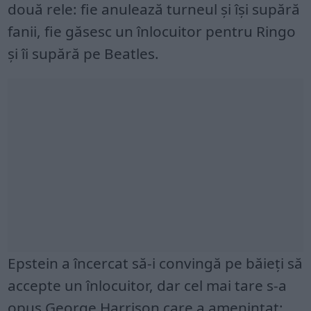
două rele: fie anulează turneul și își supără
fanii, fie găsesc un înlocuitor pentru Ringo
și îi supără pe Beatles.
Epstein a încercat să-i convingă pe băieți să
accepte un înlocuitor, dar cel mai tare s-a
opus George Harrison care a amenințat: