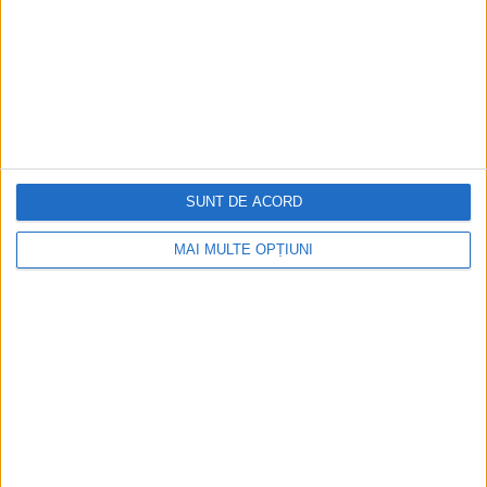
SUNT DE ACORD
MAI MULTE OPȚIUNI
Înlocuitorul de Beatle nu a mai fost faimos
niciodată. Mai târziu, avea să declare cu
amărăciune: „Să îl înlocuiesc pe Ringo a
fost cel mai rău lucru care mi s-a întâmplat.
Până atunci, eram foarte fericit să câștig 30