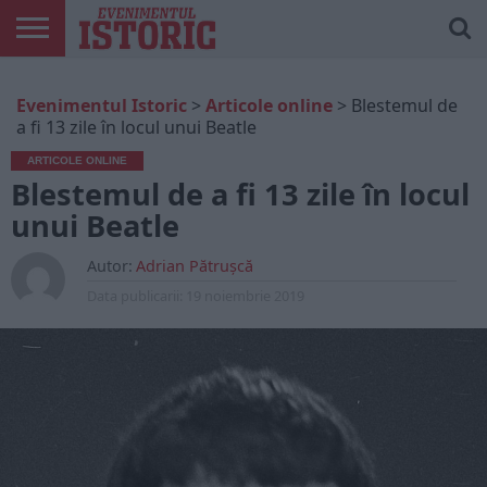
ARTICOLE
ONLINE
EDIȚII
ISTORIC
CONTUL
Evenimentul Istoric
>
Articole online
>
Blestemul de
TIPĂRITE
PLAY
MEU
a fi 13 zile în locul unui Beatle
ARTICOLE ONLINE
Blestemul de a fi 13 zile în locul
unui Beatle
Autor:
Adrian Pătrușcă
Data publicarii:
19 noiembrie 2019