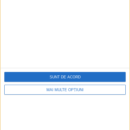
Ediția tipărită
Mai multe articole
SUNT DE ACORD
MAI MULTE OPȚIUNI
CELE MAI VIZITATE