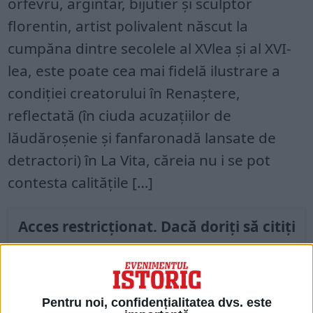
orfevru, argintar, bijutier şi sculptor
florentin, artist polivalent născut la
cumpăna dintre secolele al XVlea şi al XVI-
lea, este poate cea mai fidelă ilustrare a
condiţiei creatorului în Renaştere,
reflectată (în ciuda acuzaţiilor de
lăudăroşenie şi fanfaronadă lansate de
detractori) în La Vita, căreia nu i se pot
contesta calităţile […]
Acces restricționat. Dacă doriți să citiți
acest articol, mergeți pe
edituradecarte.ro
și achiziționați ediția
Septembrie 2023
Pentru noi, confidențialitatea dvs. este