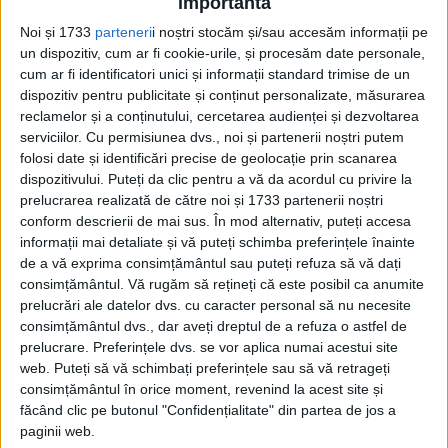
importantă
Pagini:
1
2
3
4
Noi și 1733
parteneri
i noștri stocăm și/sau accesăm informații pe
un dispozitiv, cum ar fi cookie-urile, și procesăm date personale,
cum ar fi identificatori unici și informații standard trimise de un
Din ultima ediție ...
dispozitiv pentru publicitate și conținut personalizate, măsurarea
reclamelor și a conținutului, cercetarea audienței și dezvoltarea
Regina României
serviciilor.
Cu permisiunea dvs., noi și partenerii noștri putem
Carol al II-lea și acțiunile sale care au ruinat
folosi date și identificări precise de geolocație prin scanarea
România Mare
dispozitivului. Puteți da clic pentru a vă da acordul cu privire la
Afaceri oneroase care au marcat România
prelucrarea realizată de către noi și 1733 partenerii noștri
modernă: Strousberg și Hallier
conform descrierii de mai sus. În mod alternativ, puteți accesa
informații mai detaliate și vă puteți schimba preferințele înainte
de a vă exprima consimțământul sau puteți refuza să vă dați
ETICHETE:
consimțământul.
Vă rugăm să rețineți că este posibil ca anumite
PUBLICAT IN CATEGORIILE:
SEPTEMBRIE 2023
prelucrări ale datelor dvs. cu caracter personal să nu necesite
DISTRIBUIE ȘTIREA:
FACEBOOK
|
TWITTER
consimțământul dvs., dar aveți dreptul de a refuza o astfel de
prelucrare. Preferințele dvs. se vor aplica numai acestui site
DACĂ VA PLAC MATERIALELE PUBLICATE, VA INVITĂM SĂ NE URMĂRIȚI
web. Puteți să vă schimbați preferințele sau să vă retrageți
ȘI PE
PAGINA NOASTRĂ DE FACEBOOK
consimțământul în orice moment, revenind la acest site și
făcând clic pe butonul "Confidențialitate" din partea de jos a
RECOMANDARI PENTRU TINE
paginii web.