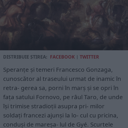
DISTRIBUIE ȘTIREA:
FACEBOOK
|
TWITTER
Speranţe şi temeri Francesco Gonzaga,
cunoscător al traseului urmat de inamic în
retra‑ gerea sa, porni în marş şi se opri în
faţa satului Fornovo, pe râul Taro, de unde
îşi trimise stradioţii asupra pri‑ milor
soldaţi francezi ajunşi la lo‑ cul cu pricina,
conduşi de mareşa‑ lul de Gyé. Scurtele