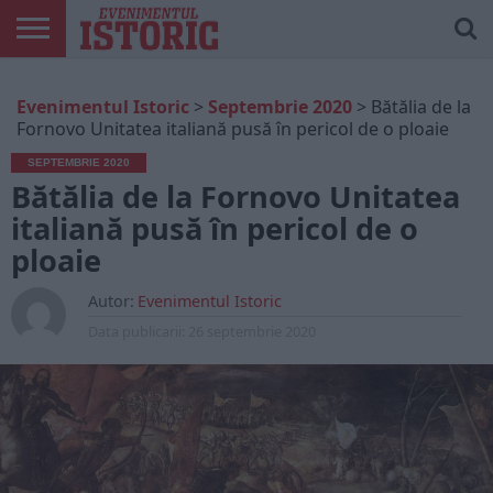
ARTICOLE
ONLINE
EDIȚII
ISTORIC
CONTUL
Evenimentul Istoric
>
Septembrie 2020
>
Bătălia de la
TIPĂRITE
PLAY
MEU
Fornovo Unitatea italiană pusă în pericol de o ploaie
SEPTEMBRIE 2020
Bătălia de la Fornovo Unitatea
italiană pusă în pericol de o
ploaie
Autor:
Evenimentul Istoric
Data publicarii:
26 septembrie 2020