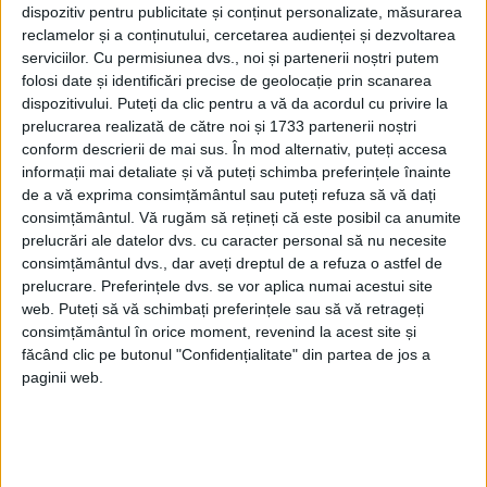
dispozitiv pentru publicitate și conținut personalizate, măsurarea
reclamelor și a conținutului, cercetarea audienței și dezvoltarea
Scopul principal al Ducatului este de a
serviciilor.
Cu permisiunea dvs., noi și partenerii noștri putem
asigura un venit pentru Ducele de
folosi date și identificări precise de geolocație prin scanarea
dispozitivului. Puteți da clic pentru a vă da acordul cu privire la
Lancaster, titlu atribuit monarhului din
prelucrarea realizată de către noi și 1733 partenerii noștri
1399.
conform descrierii de mai sus. În mod alternativ, puteți accesa
informații mai detaliate și vă puteți schimba preferințele înainte
de a vă exprima consimțământul sau puteți refuza să vă dați
Se estimează că valoarea Ducatului de
consimțământul.
Vă rugăm să rețineți că este posibil ca anumite
Lancaster este în jur de 600 de milioane de
prelucrări ale datelor dvs. cu caracter personal să nu necesite
consimțământul dvs., dar aveți dreptul de a refuza o astfel de
euro, iar regina primeşte un venit anual de
prelucrare. Preferințele dvs. se vor aplica numai acestui site
aproximativ 24 de milioane de euro.
web. Puteți să vă schimbați preferințele sau să vă retrageți
consimțământul în orice moment, revenind la acest site și
făcând clic pe butonul "Confidențialitate" din partea de jos a
paginii web.