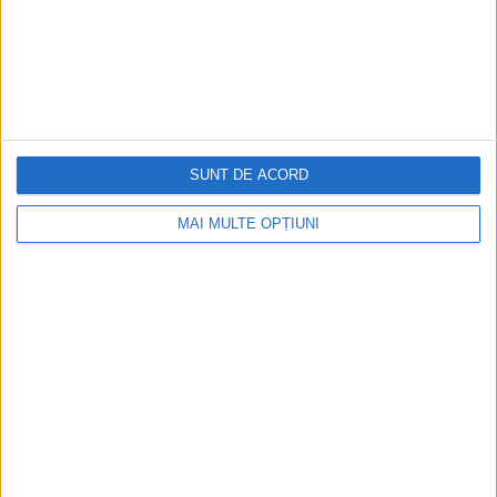
SUNT DE ACORD
MAI MULTE OPȚIUNI
Ediția tipărită
Mai multe articole