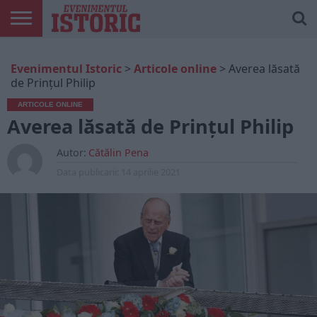
ARTICOLE
ONLINE
EDIȚII
ISTORIC
CONTUL
Evenimentul Istoric
>
Articole online
>
Averea lăsată
TIPĂRITE
PLAY
MEU
de Prinţul Philip
ARTICOLE ONLINE
Averea lăsată de Prinţul Philip
Autor:
Cătălin Pena
Data publicarii:
14 aprilie 2021