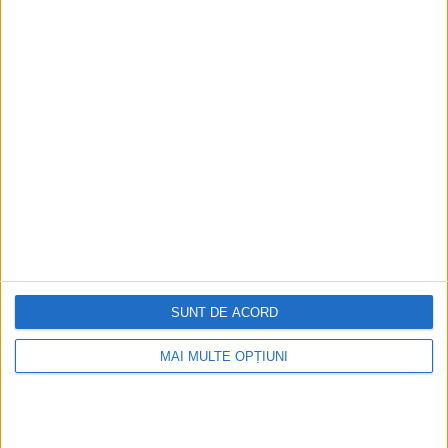
Ediția tipărită
Mai multe articole
SUNT DE ACORD
MAI MULTE OPȚIUNI