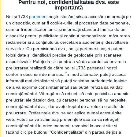
Acces restricționat. Dacă doriți să citiți
Pentru noi, confidențialitatea dvs. este
importantă
acest articol, mergeți pe
Noi și 1733
parteneri
i noștri stocăm și/sau accesăm informații pe
edituradecarte.ro
și achiziționați ediția
un dispozitiv, cum ar fi cookie-urile, și procesăm date personale,
Mai 2023
cum ar fi identificatori unici și informații standard trimise de un
dispozitiv pentru publicitate și conținut personalizate, măsurarea
reclamelor și a conținutului, cercetarea audienței și dezvoltarea
Din ultima ediție ...
serviciilor.
Cu permisiunea dvs., noi și partenerii noștri putem
folosi date și identificări precise de geolocație prin scanarea
Regina României
dispozitivului. Puteți da clic pentru a vă da acordul cu privire la
Carol al II-lea și acțiunile sale care au ruinat
prelucrarea realizată de către noi și 1733 partenerii noștri
România Mare
conform descrierii de mai sus. În mod alternativ, puteți accesa
Afaceri oneroase care au marcat România
informații mai detaliate și vă puteți schimba preferințele înainte
modernă: Strousberg și Hallier
de a vă exprima consimțământul sau puteți refuza să vă dați
consimțământul.
Vă rugăm să rețineți că este posibil ca anumite
prelucrări ale datelor dvs. cu caracter personal să nu necesite
ETICHETE:
consimțământul dvs., dar aveți dreptul de a refuza o astfel de
prelucrare. Preferințele dvs. se vor aplica numai acestui site
PUBLICAT IN CATEGORIILE:
MAI 2023
web. Puteți să vă schimbați preferințele sau să vă retrageți
DISTRIBUIE ȘTIREA:
FACEBOOK
|
TWITTER
consimțământul în orice moment, revenind la acest site și
DACĂ VA PLAC MATERIALELE PUBLICATE, VA INVITĂM SĂ NE URMĂRIȚI
făcând clic pe butonul "Confidențialitate" din partea de jos a
ȘI PE
PAGINA NOASTRĂ DE FACEBOOK