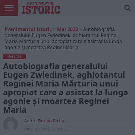
ARTICOLE
ONLINE
EDIȚII
ISTORIC
CONTUL
Evenimentul Istoric
>
Mai 2023
>
Autobiografia
TIPĂRITE
PLAY
MEU
generalului Eugen Zwiedinek, aghiotantul Reginei
Maria Mărturia unui apropiat care a asistat la lunga
agonie și moartea Reginei Maria
MAI 2023
Autobiografia generalului
Eugen Zwiedinek, aghiotantul
Reginei Maria Mărturia unui
apropiat care a asistat la lunga
agonie și moartea Reginei
Maria
Autor:
Florian Bichir
Data publicarii:
26 mai 2023