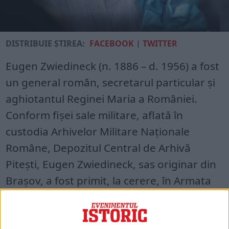
DISTRIBUIE ȘTIREA:
FACEBOOK
|
TWITTER
Eugen Zwiedineck (n. 1886 – d. 1956) a fost
un general român, secretarul particular și
aghiotantul Reginei Maria a României.
Conform fișei sale militare, aflată în
custodia Arhivelor Militare Naționale
Române, Depozitul Central de Arhivă
Pitești, Eugen Zwiedineck, sas originar din
Brașov, a fost primit, la cerere, în Armata
Romînă, după o frumoasă carieră în […]