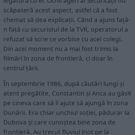
legătura cu el. Ochii ageri ai Securităţii nu
scăpaseră acest aspect, astfel că a fost
chemat să dea explicaţii. Când a ajuns faţă-
n faţă cu securistul de la TVR, operatorul a
refuzat să scrie ce vorbise cu acei colegi.
Din acel moment nu a mai fost trimis la
filmări în zona de frontieră, ci doar în
centrul ţării.
În septembrie 1986, după căutări lungi şi
atent pregătite, Constantin şi Anca au găsit
pe cineva care să îi ajute să ajungă în zona
Dunării. Era chiar unchiul soţiei, pădurar la
Dubova şi care cunoştea bine zona de
frontieră. Au trecut fluviul înot pe la