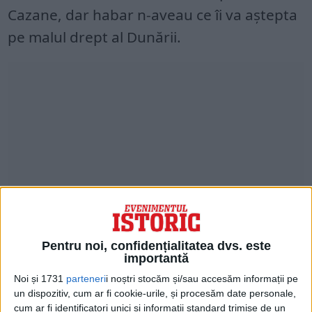
Cazane, dar habar n-aveau ce îi va aştepta
pe malul drept al Dunării.
„Ne-am oprit la o casă. Au venit nişte
Pentru noi, confidențialitatea dvs. este
importantă
oameni în vârstă, care ne-au sfătuit să ne
Noi și 1731
parteneri
i noștri stocăm și/sau accesăm informații pe
predăm la miliţie, că nu ni se va întâmpla
un dispozitiv, cum ar fi cookie-urile, și procesăm date personale,
cum ar fi identificatori unici și informații standard trimise de un