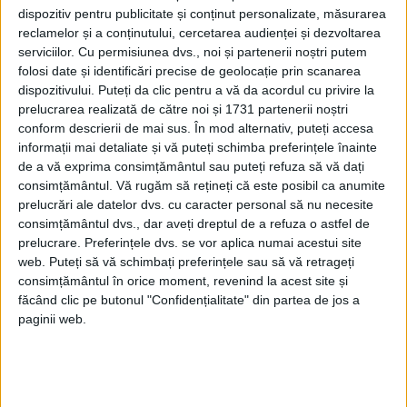
nimic rău. I-am ascultat şi ne-am predat.
dispozitiv pentru publicitate și conținut personalizate, măsurarea
Am fost condamnaţi la 20 de zile de
reclamelor și a conținutului, cercetarea audienței și dezvoltarea
serviciilor.
Cu permisiunea dvs., noi și partenerii noștri putem
închisoare şi duşi la Negotin. Am fost
folosi date și identificări precise de geolocație prin scanarea
despărţiţi unul de celălalt şi am muncit la
dispozitivului. Puteți da clic pentru a vă da acordul cu privire la
prelucrarea realizată de către noi și 1731 partenerii noștri
cules de struguri”, a rememorat rebelul.
conform descrierii de mai sus. În mod alternativ, puteți accesa
informații mai detaliate și vă puteți schimba preferințele înainte
Personalul închisorii s-a interesat unde a
de a vă exprima consimțământul sau puteți refuza să vă dați
consimțământul.
Vă rugăm să rețineți că este posibil ca anumite
făcut armata. Constantin o efectuase la
prelucrări ale datelor dvs. cu caracter personal să nu necesite
trupele de Securitate, dar a spus că a
consimțământul dvs., dar aveți dreptul de a refuza o astfel de
prelucrare. Preferințele dvs. se vor aplica numai acestui site
făcut-o la Geniu şi a desenat unitatea
web. Puteți să vă schimbați preferințele sau să vă retrageți
militară, aşa cum s-ar fi văzut de sus.
consimțământul în orice moment, revenind la acest site și
făcând clic pe butonul "Confidențialitate" din partea de jos a
Ulterior, anchetatorul penitenciarului a
paginii web.
scos o hartă în care avea toate aceste
obiective din România. După această
întâmplare şi 20 de zile de arest, cei doi