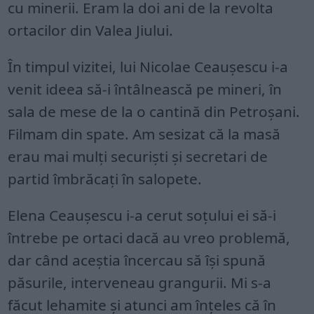
cu minerii. Eram la doi ani de la revolta
ortacilor din Valea Jiului.
În timpul vizitei, lui Nicolae Ceauşescu i-a
venit ideea să-i întâlnească pe mineri, în
sala de mese de la o cantină din Petroşani.
Filmam din spate. Am sesizat că la masă
erau mai mulţi securişti şi secretari de
partid îmbrăcaţi în salopete.
Elena Ceauşescu i-a cerut soţului ei să-i
întrebe pe ortaci dacă au vreo problemă,
dar când aceştia încercau să îşi spună
păsurile, interveneau grangurii. Mi s-a
făcut lehamite şi atunci am înţeles că în