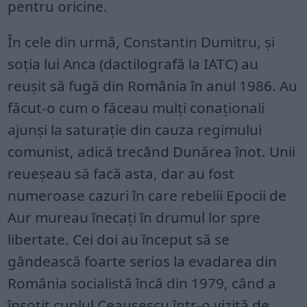
pentru oricine.
În cele din urmă, Constantin Dumitru, şi
soţia lui Anca (dactilografă la IATC) au
reuşit să fugă din România în anul 1986. Au
făcut-o cum o făceau mulţi conaţionali
ajunşi la saturaţie din cauza regimului
comunist, adică trecând Dunărea înot. Unii
reueşeau să facă asta, dar au fost
numeroase cazuri în care rebelii Epocii de
Aur mureau înecaţi în drumul lor spre
libertate. Cei doi au început să se
gândească foarte serios la evadarea din
România socialistă încă din 1979, când a
însoţit cuplul Ceauşescu într-o vizită de