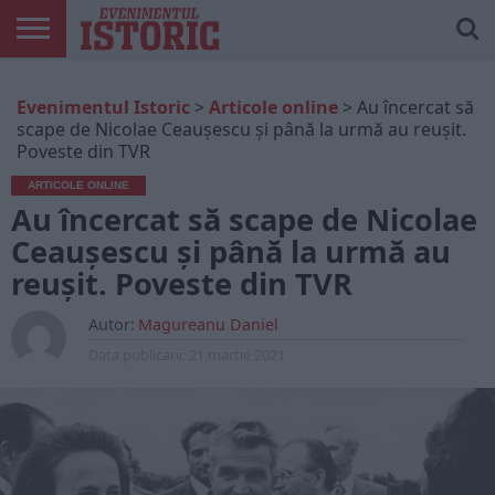
ARTICOLE
ONLINE
EDIȚII
ISTORIC
CONTUL
Evenimentul Istoric
>
Articole online
>
Au încercat să
TIPĂRITE
PLAY
MEU
scape de Nicolae Ceauşescu şi până la urmă au reuşit.
Poveste din TVR
ARTICOLE ONLINE
Au încercat să scape de Nicolae
Ceauşescu şi până la urmă au
reuşit. Poveste din TVR
Autor:
Magureanu Daniel
Data publicarii:
21 martie 2021