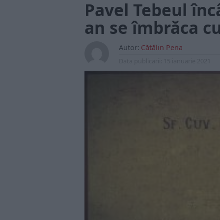
Pavel Tebeul înc
an se îmbrăca c
Autor:
Cătălin Pena
Data publicarii:
15 ianuarie 2021