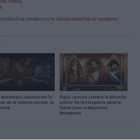
VEL TEBEUL
E
NVITĂM SĂ NE URMĂRIȚI ȘI PE
PAGINA NOASTRĂ DE FACEBOOK
E
 dezvoltării cazinourilor în
Figuri istorice celebre în sloturile
a: de la saloane sociale, la
online: De la Cleopatra până la
gitală
Iulius Cezar și Napoleon
Bonaparte