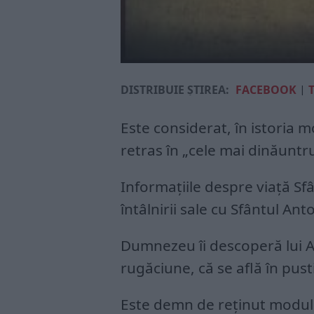
DISTRIBUIE ȘTIREA:
FACEBOOK
|
Este considerat, în istoria 
retras în „cele mai dinăuntru
Informațiile despre viață Sf
întâlnirii sale cu Sfântul Ant
Dumnezeu îi descoperă lui A
rugăciune, că se află în pus
Este demn de reținut modul î