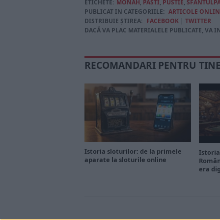
ETICHETE:
MONAH
,
PASTI
,
PUSTIE
,
SFANTULPA
PUBLICAT IN CATEGORIILE:
ARTICOLE ONLIN
DISTRIBUIE ȘTIREA:
FACEBOOK
|
TWITTER
DACĂ VA PLAC MATERIALELE PUBLICATE, VA I
RECOMANDARI PENTRU TIN
Istoria sloturilor: de la primele
Istoria
aparate la sloturile online
Români
era di