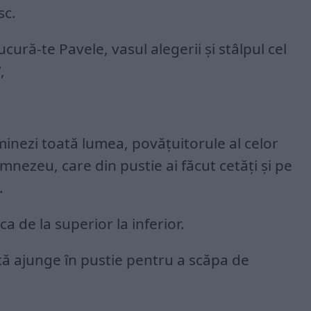
sc.
cură-te Pavele, vasul alegerii și stâlpul cel
,
uminezi toată lumea, povățuitorule al celor
mnezeu, care din pustie ai făcut cetăți și pe
.
a de la superior la inferior.
că ajunge în pustie pentru a scăpa de