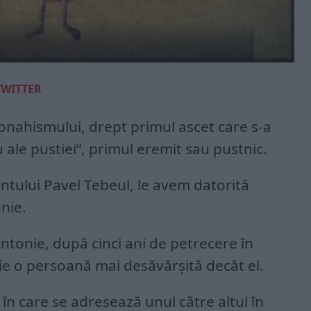
TWITTER
monahismului, drept primul ascet care s-a
 ale pustiei”, primul eremit sau pustnic.
ântului Pavel Tebeul, le avem datorită
onie.
ntonie, după cinci ani de petrecere în
tie o persoană mai desăvârșită decât el.
n care se adresează unul către altul în