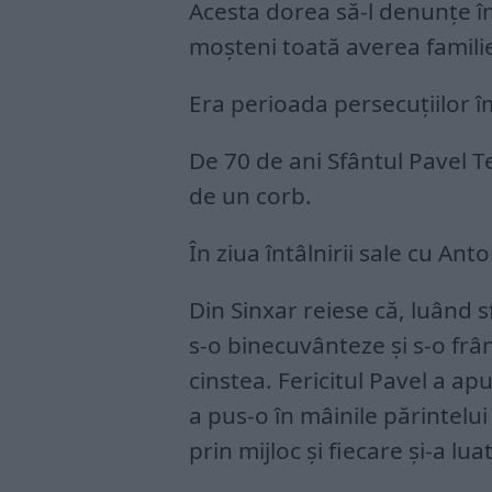
Acesta dorea să-l denunțe îm
moșteni toată averea familie
Era perioada persecuțiilor îm
De 70 de ani Sfântul Pavel 
de un corb.
În ziua întâlnirii sale cu Ant
Din Sinxar reiese că, luând sf
s-o binecuvânteze și s-o frâ
cinstea. Fericitul Pavel a ap
a pus-o în mâinile părintelui
prin mijloc și fiecare și-a lua