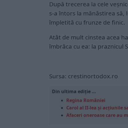
După trecerea la cele veșnic
s-a întors la mănăstirea să, 
împletită cu frunze de finic.
Atât de mult cinstea acea ha
îmbrăca cu ea: la praznicul Sf
Sursa: crestinortodox.ro
Din ultima ediție ...
Regina României
Carol al II-lea și acțiunil
Afaceri oneroase care au 