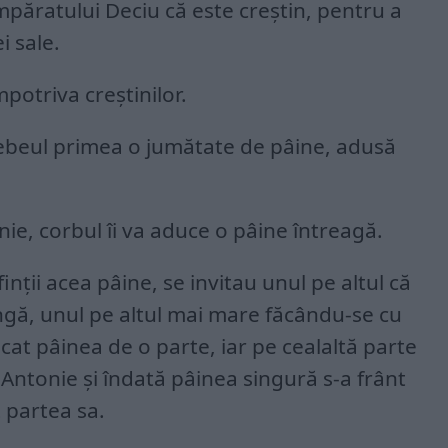
păratului Deciu că este creștin, pentru a
i sale.
potriva creștinilor.
Tebeul primea o jumătate de pâine, adusă
onie, corbul îi va aduce o pâine întreagă.
inții acea pâine, se invitau unul pe altul că
ngă, unul pe altul mai mare făcându-se cu
ucat pâinea de o parte, iar pe cealaltă parte
 Antonie și îndată pâinea singură s-a frânt
t partea sa.