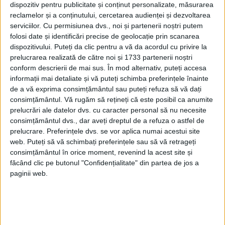
dispozitiv pentru publicitate și conținut personalizate, măsurarea
PUBLICAT IN CATEGORIILE:
APRILIE 2022
reclamelor și a conținutului, cercetarea audienței și dezvoltarea
DISTRIBUIE ȘTIREA:
FACEBOOK
|
TWITTER
serviciilor.
Cu permisiunea dvs., noi și partenerii noștri putem
DACĂ VA PLAC MATERIALELE PUBLICATE, VA INVITĂM SĂ NE URMĂRIȚI
folosi date și identificări precise de geolocație prin scanarea
ȘI PE
PAGINA NOASTRĂ DE FACEBOOK
dispozitivului. Puteți da clic pentru a vă da acordul cu privire la
prelucrarea realizată de către noi și 1733 partenerii noștri
conform descrierii de mai sus. În mod alternativ, puteți accesa
RECOMANDARI PENTRU TINE
informații mai detaliate și vă puteți schimba preferințele înainte
de a vă exprima consimțământul sau puteți refuza să vă dați
Istoria sloturilor: de la primele aparate
la sloturile online
consimțământul.
Vă rugăm să rețineți că este posibil ca anumite
prelucrări ale datelor dvs. cu caracter personal să nu necesite
consimțământul dvs., dar aveți dreptul de a refuza o astfel de
prelucrare. Preferințele dvs. se vor aplica numai acestui site
Istoria dezvoltării cazinourilor în
web. Puteți să vă schimbați preferințele sau să vă retrageți
România: de la saloane sociale, la era
consimțământul în orice moment, revenind la acest site și
digitală
făcând clic pe butonul "Confidențialitate" din partea de jos a
paginii web.
Figuri istorice celebre în sloturile online:
De la Cleopatra până la Iulius Cezar și
Napoleon Bonaparte