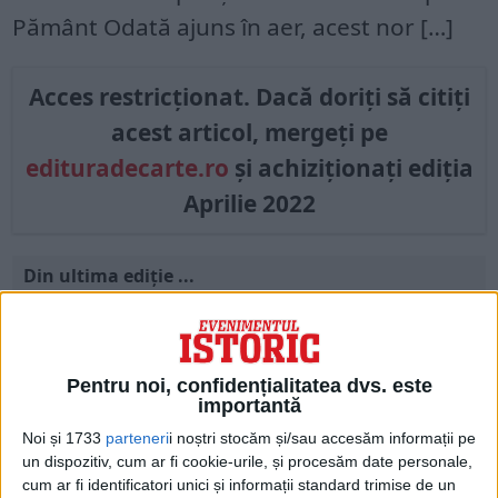
Pământ Odată ajuns în aer, acest nor […]
Acces restricționat. Dacă doriți să citiți
acest articol, mergeți pe
edituradecarte.ro
și achiziționați ediția
Aprilie 2022
Din ultima ediție ...
Regina României
Carol al II-lea și acțiunile sale care au ruinat
România Mare
Afaceri oneroase care au marcat România
Pentru noi, confidențialitatea dvs. este
modernă: Strousberg și Hallier
importantă
Noi și 1733
parteneri
i noștri stocăm și/sau accesăm informații pe
un dispozitiv, cum ar fi cookie-urile, și procesăm date personale,
ETICHETE:
ASTEROID
,
DINOZAURI
,
DISPARIȚIE
cum ar fi identificatori unici și informații standard trimise de un