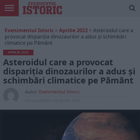
ARTICOLE
ONLINE
EDIȚII
ISTORIC
CONTUL
Evenimentul Istoric
>
Aprilie 2022
>
Asteroidul care a
TIPĂRITE
PLAY
MEU
provocat dispariția dinozaurilor a adus și schimbări
climatice pe Pământ
APRILIE 2022
Asteroidul care a provocat
dispariția dinozaurilor a adus și
schimbări climatice pe Pământ
Autor:
Evenimentul Istoric
Data publicarii:
29 aprilie 2022