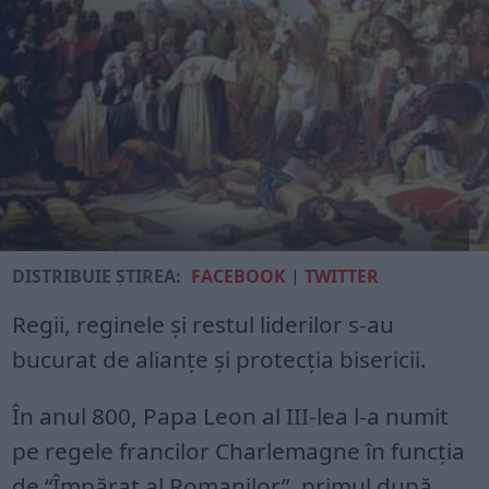
DISTRIBUIE ȘTIREA:
FACEBOOK
|
TWITTER
Regii, reginele și restul liderilor s-au
bucurat de alianțe și protecția bisericii.
În anul 800, Papa Leon al III-lea l-a numit
pe regele francilor Charlemagne în funcția
de “Împărat al Romanilor”, primul după