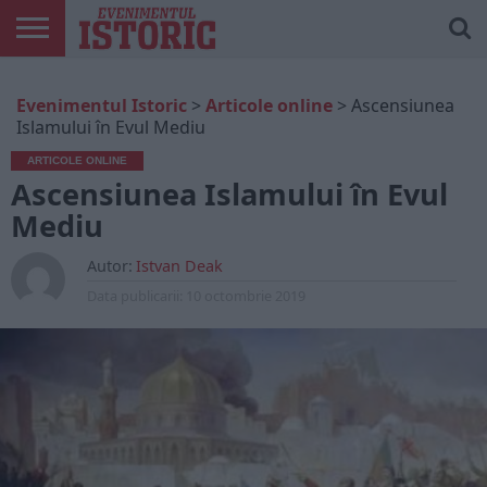
ARTICOLE
ONLINE
EDIȚII
ISTORIC
CONTUL
Evenimentul Istoric
>
Articole online
>
Ascensiunea
TIPĂRITE
PLAY
MEU
Islamului în Evul Mediu
ARTICOLE ONLINE
Ascensiunea Islamului în Evul
Mediu
Autor:
Istvan Deak
Data publicarii:
10 octombrie 2019