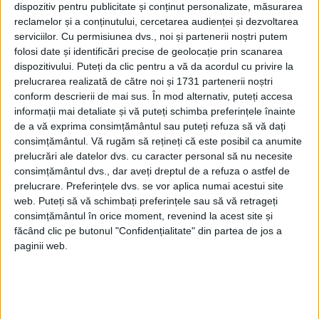
folosim astăzi.
dispozitiv pentru publicitate și conținut personalizate, măsurarea
reclamelor și a conținutului, cercetarea audienței și dezvoltarea
serviciilor.
Cu permisiunea dvs., noi și partenerii noștri putem
folosi date și identificări precise de geolocație prin scanarea
dispozitivului. Puteți da clic pentru a vă da acordul cu privire la
prelucrarea realizată de către noi și 1731 partenerii noștri
conform descrierii de mai sus. În mod alternativ, puteți accesa
informații mai detaliate și vă puteți schimba preferințele înainte
de a vă exprima consimțământul sau puteți refuza să vă dați
consimțământul.
Vă rugăm să rețineți că este posibil ca anumite
prelucrări ale datelor dvs. cu caracter personal să nu necesite
consimțământul dvs., dar aveți dreptul de a refuza o astfel de
prelucrare. Preferințele dvs. se vor aplica numai acestui site
web. Puteți să vă schimbați preferințele sau să vă retrageți
consimțământul în orice moment, revenind la acest site și
Discipolii religioși traduceau, interpretau și
făcând clic pe butonul "Confidențialitate" din partea de jos a
predau Coranul și alte texte scripturale
paginii web.
tuturor celor interesați din Orientul
Mijlociu.