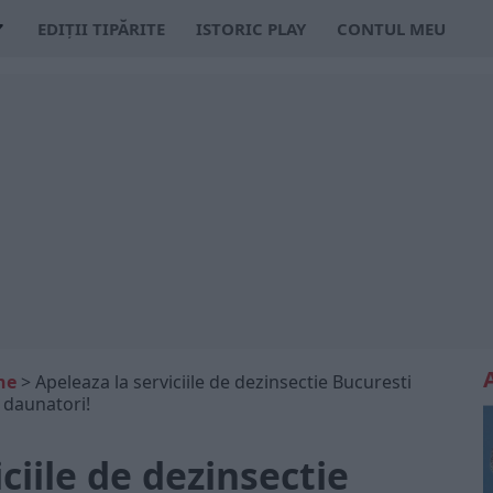
EDIȚII TIPĂRITE
ISTORIC PLAY
CONTUL MEU
ne
>
Apeleaza la serviciile de dezinsectie Bucuresti
 daunatori!
ciile de dezinsectie