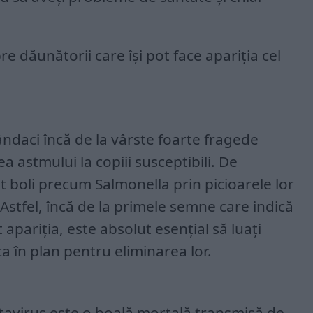
pre dăunătorii care își pot face apariția cel
ndaci încă de la vârste foarte fragede
a astmului la copiii susceptibili. De
 boli precum Salmonella prin picioarele lor
. Astfel, încă de la primele semne care indică
 apariția, este absolut esențial să luați
ca în plan pentru eliminarea lor.
avirus este o boală mortală transmisă de