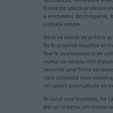
folosește soluții profesional
a animalelor de companie, bi
indicații simple.
Dacă vă numărați printre ace
fie în propriile locuințe ori 
foarte avantajoase și de cal
numai un simplu click distan
serviciile unei firme serioase
care utilizează doar soluții 
un raport preț/calitate corec
În cazul unui business, fie 
job-uri la birou, un restaura