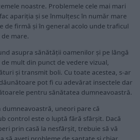
stemele noastre. Problemele cele mai mari
 fac apariția și se înmulțesc în număr mare
ile de firmă și în general acolo unde traficul
 de mare.
und asupra sănătății oamenilor și pe lângă
 de mult din punct de vedere vizual,
turi și transmit boli. Cu toate acestea, s-ar
 dăunătoare pot fi cu adevărat insectele dar
ozătoarele pentru sănătatea dumneavoastră.
sa dumneavoastră, uneori pare că
 control este o luptă fără sfârșit. Dacă
eri prin casă la nesfârșit, trebuie să vă
a să aveți probleme de santate și chiar