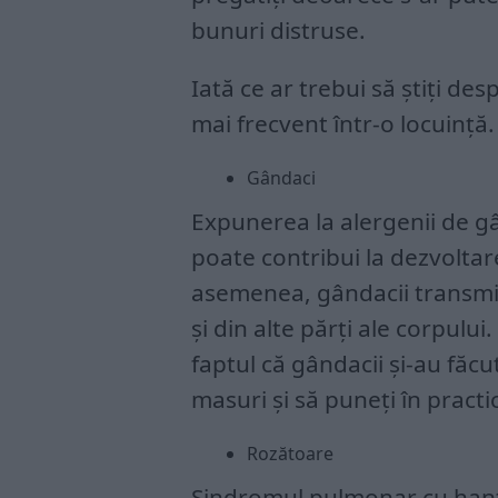
bunuri distruse.
Iată ce ar trebui să știți des
mai frecvent într-o locuință.
Gândaci
Expunerea la alergenii de gâ
poate contribui la dezvoltare
asemenea, gândacii transmit
și din alte părți ale corpului
faptul că gândacii și-au făcut
masuri și să puneți în practi
Rozătoare
Sindromul pulmonar cu hant