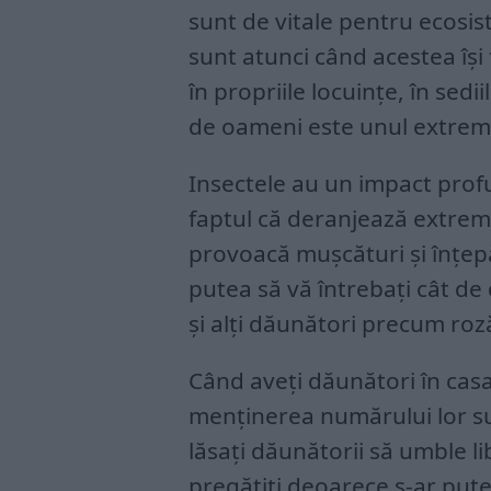
sunt de vitale pentru ecosi
sunt atunci când acestea își
în propriile locuințe, în sedi
de oameni este unul extrem
Insectele au un impact prof
faptul că deranjează extrem
provoacă mușcături și înțepă
putea să vă întrebați cât de
și alți dăunători precum r
Când aveți dăunători în ca
menținerea numărului lor sub
lăsați dăunătorii să umble lib
pregătiți deoarece s-ar pute