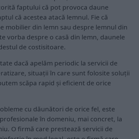
torită faptului că pot provoca daune
aptul că acestea atacă lemnul. Fie că
e mobilier din lemn sau despre lemnul din
ste vorba despre o casă din lemn, daunele
destul de costisitoare.
tate dacă apelăm periodic la servicii de
atizare, situații în care sunt folosite soluții
putem scăpa rapid și eficient de orice
obleme cu dăunători de orice fel, este
ii profesionale în domeniu, mai concret, la
iu. O firmă care prestează servicii de
zinfecție în mod legal, este o firmă care