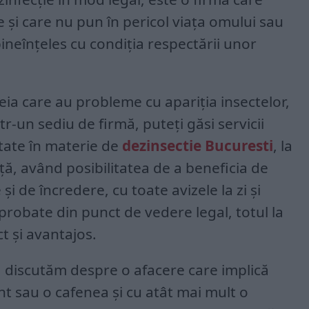
e și care nu pun în pericol viața omului sau
neînțeles cu condiția respectării unor
ia care au probleme cu apariția insectelor,
într-un sediu de firmă, puteți găsi servicii
itate în materie de
dezinsectie Bucuresti
, la
ță, având posibilitatea de a beneficia de
 și de încredere, cu toate avizele la zi și
aprobate din punct de vedere legal, totul la
t și avantajos.
că discutăm despre o afacere care implică
nt sau o cafenea și cu atât mai mult o