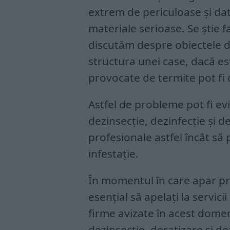
extrem de periculoase și da
materiale serioase. Se știe f
discutăm despre obiectele d
structura unei case, dacă e
provocate de termite pot fi 
Astfel de probleme pot fi evi
dezinsecție, dezinfecție și der
profesionale astfel încât să 
infestație.
În momentul în care apar pr
esențial să apelați la servic
firme avizate în acest domen
dezinsecție, deratizare și de