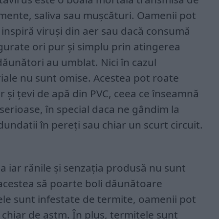
emente, saliva sau mușcături. Oamenii pot
 inspiră viruși din aer sau dacă consumă
gurate ori pur și simplu prin atingerea
dăunători au umblat. Nici în cazul
iale nu sunt omise. Acestea pot roate
iar și țevi de apă din PVC, ceea ce înseamnă
serioase, în special daca ne gândim la
dundatii în pereți sau chiar un scurt circuit.
a iar rănile și senzația produsă nu sunt
 acestea să poarte boli dăunătoare
le sunt infestate de termite, oamenii pot
u chiar de astm. În plus, termitele sunt