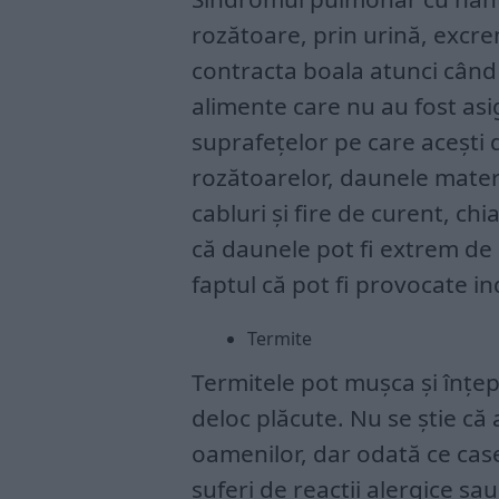
rozătoare, prin urină, excr
contracta boala atunci când
alimente care nu au fost asi
suprafețelor pe care acești 
rozătoarelor, daunele mater
cabluri și fire de curent, ch
că daunele pot fi extrem de 
faptul că pot fi provocate in
Termite
Termitele pot mușca și înțep
deloc plăcute. Nu se știe că
oamenilor, dar odată ce case
suferi de reacții alergice sa