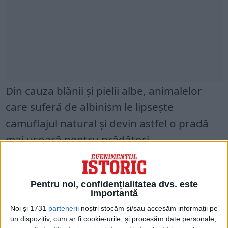
Din cauza blănii şi pielii albe, animalelor
care suferă de albinism le lipseşte
camuflajul natural şi devin astfel o pradă
mai uşoară pentru prădători.
Gena care determină albinismul nu este
una dominantă, ceea ce înseamnă că
Pentru noi, confidențialitatea dvs. este
importantă
urmaşii exemplarelor albinoase pot avea
Noi și 1731
parteneri
i noștri stocăm și/sau accesăm informații pe
pielea şi blana în culorile obişnuite pentru
un dispozitiv, cum ar fi cookie-urile, și procesăm date personale,