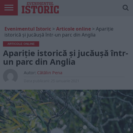
ARTICOLE
ONLINE
EDIȚII
ISTORIC
CONTUL
Evenimentul Istoric
>
Articole online
>
Apariție
TIPĂRITE
PLAY
MEU
istorică și jucăușă într-un parc din Anglia
ARTICOLE ONLINE
Apariție istorică și jucăușă într-
un parc din Anglia
Autor:
Cătălin Pena
Data publicarii:
25 ianuarie 2021