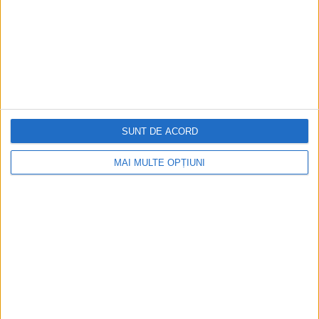
SUNT DE ACORD
MAI MULTE OPȚIUNI
Ediția tipărită
Mai multe articole