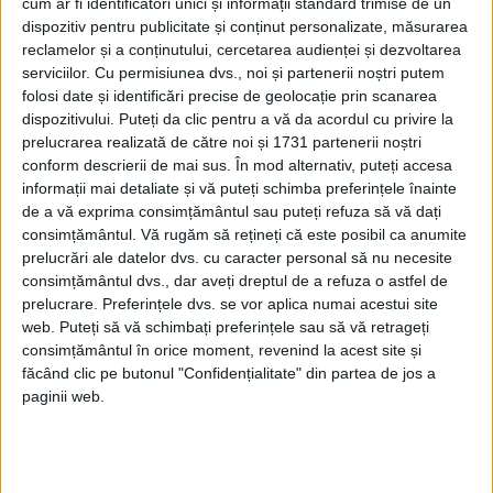
speciile lor.
cum ar fi identificatori unici și informații standard trimise de un
dispozitiv pentru publicitate și conținut personalizate, măsurarea
reclamelor și a conținutului, cercetarea audienței și dezvoltarea
Primul număr din noul an al revistei
serviciilor.
Cu permisiunea dvs., noi și partenerii noștri putem
Evenimentul Istoric apare pe 29 ianuarie 2021!
folosi date și identificări precise de geolocație prin scanarea
dispozitivului. Puteți da clic pentru a vă da acordul cu privire la
prelucrarea realizată de către noi și 1731 partenerii noștri
Descoperă în cele 116 pagini al primului
conform descrierii de mai sus. În mod alternativ, puteți accesa
număr din 2021 al revistei Evenimentul
informații mai detaliate și vă puteți schimba preferințele înainte
de a vă exprima consimțământul sau puteți refuza să vă dați
Istoric:
consimțământul.
Vă rugăm să rețineți că este posibil ca anumite
prelucrări ale datelor dvs. cu caracter personal să nu necesite
Secretele Dosarului „Pacepa” și lista celor 9
consimțământul dvs., dar aveți dreptul de a refuza o astfel de
„trădători” condamnaţi la moarte de Nicolae
prelucrare. Preferințele dvs. se vor aplica numai acestui site
Ceauşescu
web. Puteți să vă schimbați preferințele sau să vă retrageți
Analiza unui fenomen istoric: Gloria și decăderea
consimțământul în orice moment, revenind la acest site și
Statului Național – Legionar
făcând clic pe butonul "Confidențialitate" din partea de jos a
Povestea fascinantă a singurei nave americane
paginii web.
capturată de Coreea de Nord
Caută primul număr din 2021 al
Evenimentului Istoric la chioșcuri sau