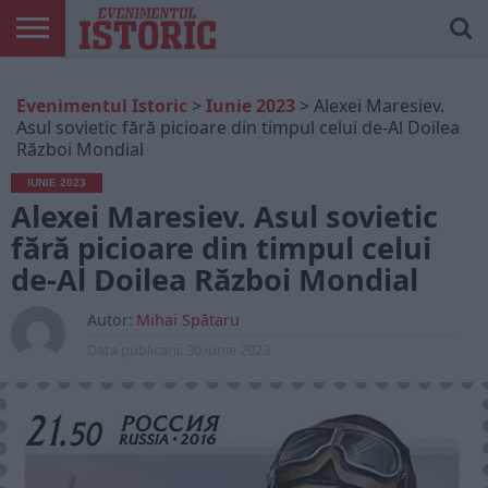
ARTICOLE
ONLINE
EDIȚII
ISTORIC
CONTUL
Evenimentul Istoric
>
Iunie 2023
>
Alexei Maresiev.
TIPĂRITE
PLAY
MEU
Asul sovietic fără picioare din timpul celui de-Al Doilea
Război Mondial
IUNIE 2023
Alexei Maresiev. Asul sovietic
fără picioare din timpul celui
de-Al Doilea Război Mondial
Autor:
Mihai Spătaru
Data publicarii:
30 iunie 2023