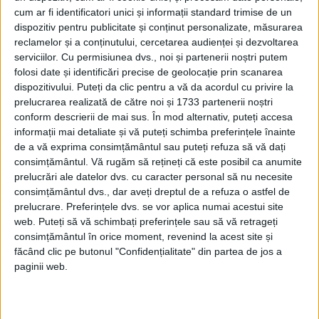
cum ar fi identificatori unici și informații standard trimise de un
dispozitiv pentru publicitate și conținut personalizate, măsurarea
reclamelor și a conținutului, cercetarea audienței și dezvoltarea
ETICHETE:
AGENTI SOVIETICI
,
AL DOILEA RAZBOI MONDIAL
,
ASUL
serviciilor.
Cu permisiunea dvs., noi și partenerii noștri putem
AVIAȚIEI
folosi date și identificări precise de geolocație prin scanarea
PUBLICAT IN CATEGORIILE:
IUNIE 2023
dispozitivului. Puteți da clic pentru a vă da acordul cu privire la
DISTRIBUIE ȘTIREA:
FACEBOOK
|
TWITTER
prelucrarea realizată de către noi și 1733 partenerii noștri
DACĂ VA PLAC MATERIALELE PUBLICATE, VA INVITĂM SĂ NE URMĂRIȚI
conform descrierii de mai sus. În mod alternativ, puteți accesa
ȘI PE
PAGINA NOASTRĂ DE FACEBOOK
informații mai detaliate și vă puteți schimba preferințele înainte
de a vă exprima consimțământul sau puteți refuza să vă dați
consimțământul.
Vă rugăm să rețineți că este posibil ca anumite
RECOMANDARI PENTRU TINE
prelucrări ale datelor dvs. cu caracter personal să nu necesite
consimțământul dvs., dar aveți dreptul de a refuza o astfel de
Istoria sloturilor: de la primele aparate
prelucrare. Preferințele dvs. se vor aplica numai acestui site
la sloturile online
web. Puteți să vă schimbați preferințele sau să vă retrageți
consimțământul în orice moment, revenind la acest site și
făcând clic pe butonul "Confidențialitate" din partea de jos a
paginii web.
Istoria dezvoltării cazinourilor în
România: de la saloane sociale, la era
digitală