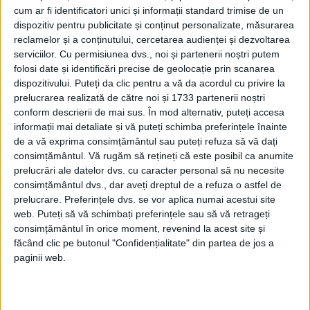
modernă: Strousberg și Hallier
cum ar fi identificatori unici și informații standard trimise de un
dispozitiv pentru publicitate și conținut personalizate, măsurarea
reclamelor și a conținutului, cercetarea audienței și dezvoltarea
ETICHETE:
serviciilor.
Cu permisiunea dvs., noi și partenerii noștri putem
folosi date și identificări precise de geolocație prin scanarea
PUBLICAT IN CATEGORIILE:
SEPTEMBRIE 2021
dispozitivului. Puteți da clic pentru a vă da acordul cu privire la
DISTRIBUIE ȘTIREA:
FACEBOOK
|
TWITTER
prelucrarea realizată de către noi și 1733 partenerii noștri
DACĂ VA PLAC MATERIALELE PUBLICATE, VA INVITĂM SĂ NE URMĂRIȚI
conform descrierii de mai sus. În mod alternativ, puteți accesa
ȘI PE
PAGINA NOASTRĂ DE FACEBOOK
informații mai detaliate și vă puteți schimba preferințele înainte
de a vă exprima consimțământul sau puteți refuza să vă dați
consimțământul.
Vă rugăm să rețineți că este posibil ca anumite
RECOMANDARI PENTRU TINE
prelucrări ale datelor dvs. cu caracter personal să nu necesite
consimțământul dvs., dar aveți dreptul de a refuza o astfel de
Istoria sloturilor: de la primele aparate
la sloturile online
prelucrare. Preferințele dvs. se vor aplica numai acestui site
web. Puteți să vă schimbați preferințele sau să vă retrageți
consimțământul în orice moment, revenind la acest site și
făcând clic pe butonul "Confidențialitate" din partea de jos a
paginii web.
Istoria dezvoltării cazinourilor în
România: de la saloane sociale, la era
digitală