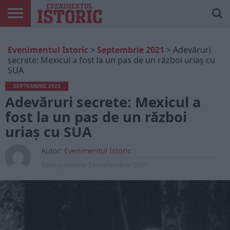
ARTICOLE
ONLINE
EDIȚII
ISTORIC
CONTUL
Evenimentul Istoric
>
Septembrie 2021
>
Adevăruri
TIPĂRITE
PLAY
MEU
secrete: Mexicul a fost la un pas de un război uriaș cu
SUA
SEPTEMBRIE 2021
Adevăruri secrete: Mexicul a
fost la un pas de un război
uriaș cu SUA
Autor:
Evenimentul Istoric
Data publicarii:
24 septembrie 2021