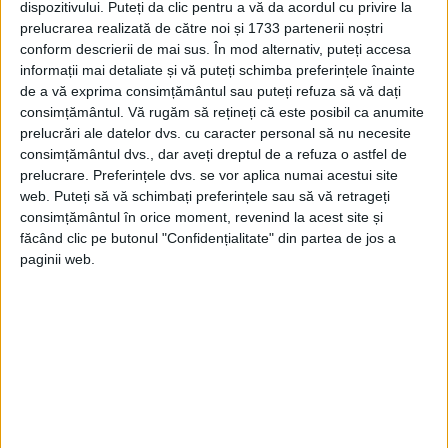
dispozitivului. Puteți da clic pentru a vă da acordul cu privire la
evenimentelor din decembrie 1989, dacă o
prelucrarea realizată de către noi și 1733 partenerii noștri
privim prin ochii lor? Sunt întrebări ale
conform descrierii de mai sus. În mod alternativ, puteți accesa
informații mai detaliate și vă puteți schimba preferințele înainte
căror răspunsuri le găsiți într-un material
de a vă exprima consimțământul sau puteți refuza să vă dați
consimțământul.
Vă rugăm să rețineți că este posibil ca anumite
amplu în ediția de iulie a revistei.
prelucrări ale datelor dvs. cu caracter personal să nu necesite
consimțământul dvs., dar aveți dreptul de a refuza o astfel de
prelucrare. Preferințele dvs. se vor aplica numai acestui site
web. Puteți să vă schimbați preferințele sau să vă retrageți
consimțământul în orice moment, revenind la acest site și
făcând clic pe butonul "Confidențialitate" din partea de jos a
paginii web.
Nu în ultimul rând, ai posibilitatea de a