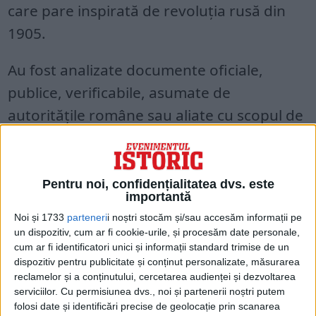
care pare inspirată de revoluția rusă din
1905.
Au fost analizate documente oficiale,
publice, verificabile, asumate de
autoritățile române sau aliate cu scopul de
a aduce lămuriri asupra faptelor petrecute
în decembrie ’89. Au fost sau nu și militari
sovietici implicați în evenimentele
Pentru noi, confidențialitatea dvs. este
importantă
sângeroase care au marcat căderea
Noi și 1733
parteneri
i noștri stocăm și/sau accesăm informații pe
regimului Ceaușescu?
un dispozitiv, cum ar fi cookie-urile, și procesăm date personale,
cum ar fi identificatori unici și informații standard trimise de un
Cine au fost aceștia? Cum au acționat? Ce
dispozitiv pentru publicitate și conținut personalizate, măsurarea
reclamelor și a conținutului, cercetarea audienței și dezvoltarea
dovezi mai putem găsi, azi, privind
serviciilor.
Cu permisiunea dvs., noi și partenerii noștri putem
acțiunile lor? Cum arată derularea
folosi date și identificări precise de geolocație prin scanarea