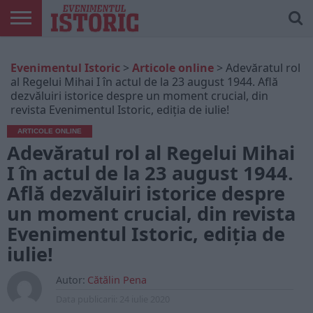
ARTICOLE
ONLINE
EDIȚII
ISTORIC
CONTUL
Evenimentul Istoric
>
Articole online
>
Adevăratul rol
TIPĂRITE
PLAY
MEU
al Regelui Mihai I în actul de la 23 august 1944. Află
dezvăluiri istorice despre un moment crucial, din
revista Evenimentul Istoric, ediția de iulie!
ARTICOLE ONLINE
Adevăratul rol al Regelui Mihai
I în actul de la 23 august 1944.
Află dezvăluiri istorice despre
un moment crucial, din revista
Evenimentul Istoric, ediția de
iulie!
Autor:
Cătălin Pena
Data publicarii:
24 iulie 2020