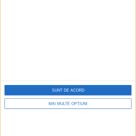
Ediția tipărită
Mai multe articole
SUNT DE ACORD
MAI MULTE OPȚIUNI