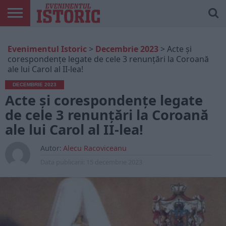
ARTICOLE
ONLINE
EDIȚII
ISTORIC
CONTUL
Evenimentul Istoric
>
Decembrie 2023
>
Acte și
TIPĂRITE
PLAY
MEU
corespondențe legate de cele 3 renunțări la Coroană
ale lui Carol al II-lea!
DECEMBRIE 2023
Acte și corespondențe legate
de cele 3 renunțări la Coroană
ale lui Carol al II-lea!
Autor:
Alecu Racoviceanu
Data publicarii:
15 decembrie 2023