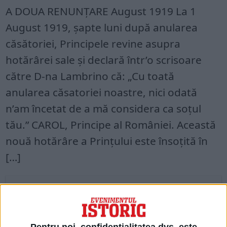
A DOUA RENUNȚARE August 1919 La 1
August 1919, șapte luni după anularea
căsătoriei, Principele revi­ne asupra
hotărârei sale și declară într’o scrisoare
către D-na Lambrino că: „Cu toa­tă
anularea căsatoriei noastre, nici oda­tă
n’am încetat de a mă considera ca soțul
tău.” CAROL, Principe al României. Aceas­tă
nouă hotărâre a Prințului este însoțită în
[…]
Acces restricționat. Dacă doriți să citiți
acest articol, mergeți pe
edituradecarte.ro
și achiziționați ediția