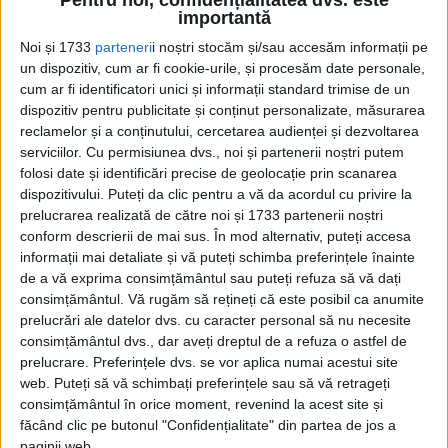
Pentru noi, confidențialitatea dvs. este
Decembrie 2023
importantă
Noi și 1733
parteneri
i noștri stocăm și/sau accesăm informații pe
un dispozitiv, cum ar fi cookie-urile, și procesăm date personale,
Pagini:
1
2
3
4
5
6
cum ar fi identificatori unici și informații standard trimise de un
dispozitiv pentru publicitate și conținut personalizate, măsurarea
reclamelor și a conținutului, cercetarea audienței și dezvoltarea
Din ultima ediție ...
serviciilor.
Cu permisiunea dvs., noi și partenerii noștri putem
Regina României
folosi date și identificări precise de geolocație prin scanarea
Carol al II-lea și acțiunile sale care au ruinat
dispozitivului. Puteți da clic pentru a vă da acordul cu privire la
România Mare
prelucrarea realizată de către noi și 1733 partenerii noștri
Afaceri oneroase care au marcat România
conform descrierii de mai sus. În mod alternativ, puteți accesa
modernă: Strousberg și Hallier
informații mai detaliate și vă puteți schimba preferințele înainte
de a vă exprima consimțământul sau puteți refuza să vă dați
consimțământul.
Vă rugăm să rețineți că este posibil ca anumite
prelucrări ale datelor dvs. cu caracter personal să nu necesite
ETICHETE:
consimțământul dvs., dar aveți dreptul de a refuza o astfel de
PUBLICAT IN CATEGORIILE:
DECEMBRIE 2023
prelucrare. Preferințele dvs. se vor aplica numai acestui site
DISTRIBUIE ȘTIREA:
FACEBOOK
|
TWITTER
web. Puteți să vă schimbați preferințele sau să vă retrageți
DACĂ VA PLAC MATERIALELE PUBLICATE, VA INVITĂM SĂ NE URMĂRIȚI
consimțământul în orice moment, revenind la acest site și
ȘI PE
PAGINA NOASTRĂ DE FACEBOOK
făcând clic pe butonul "Confidențialitate" din partea de jos a
paginii web.