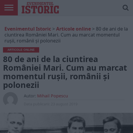
ARTICOLE
ONLINE
EDIȚII
ISTORIC
CONTUL
Evenimentul Istoric
>
Articole online
>
80 de ani de la
TIPĂRITE
PLAY
MEU
ciuntirea României Mari. Cum au marcat momentul
rușii, românii și polonezii
ARTICOLE ONLINE
80 de ani de la ciuntirea
României Mari. Cum au marcat
momentul rușii, românii și
polonezii
Autor:
Mihail Popescu
Data publicarii:
23 august 2019