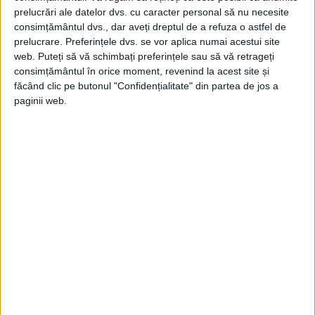
prelucrări ale datelor dvs. cu caracter personal să nu necesite
consimțământul dvs., dar aveți dreptul de a refuza o astfel de
prelucrare. Preferințele dvs. se vor aplica numai acestui site
web. Puteți să vă schimbați preferințele sau să vă retrageți
consimțământul în orice moment, revenind la acest site și
făcând clic pe butonul "Confidențialitate" din partea de jos a
paginii web.
Interesant este că și ministerul român de
Externe a semnat o declarație comună cu
Estonia, Letonia, Lituania și Polonia, în care
se arată: ”
Data de 23 august marchează 80
de ani de la semnarea Pactului Ribbentrop-
Molotov între Uniunea Sovietică şi Germania