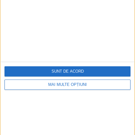
Figuri istorice celebre în sloturile online:
De la Cleopatra până la Iulius Cezar și
Napoleon Bonaparte
Aprilie 2026
SUNT DE ACORD
MAI MULTE OPȚIUNI