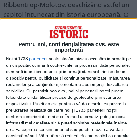
Ribbentrop-Molotov, deschizând astfel un
capitol întunecat din istoria europeană. O
perioadă în care cetăţenii nici nu erau liberi
să ia propriile decizii, nici nu aveau vreun
cuvânt de spus pentru a influenţa deciziile
Pentru noi, confidențialitatea dvs. este
importantă
politice. O Europă în care libertatea şi
Noi și 1733
parteneri
i noștri stocăm și/sau accesăm informații pe
democraţia nu erau decât un vis. Zeci de
un dispozitiv, cum ar fi cookie-urile, și procesăm date personale,
milioane de victime au fost deportate,
cum ar fi identificatori unici și informații standard trimise de un
dispozitiv pentru publicitate și conținut personalizate, măsurarea
torturate şi ucise sub diferite regimuri
reclamelor și a conținutului, cercetarea audienței și dezvoltarea
serviciilor.
Cu permisiunea dvs., noi și partenerii noștri putem
totalitare din Europa. Această cruzime,
folosi date și identificări precise de geolocație prin scanarea
lipsa libertăţii şi încălcarea drepturilor
dispozitivului. Puteți da clic pentru a vă da acordul cu privire la
prelucrarea realizată de către noi și 1733 partenerii noștri
fundamentale în unele părţi din Europa au
conform descrierii de mai sus. În mod alternativ, puteți accesa
răpit mai multor generaţii de oameni şansa
informații mai detaliate și vă puteți schimba preferințele înainte
de a vă exprima consimțământul sau puteți refuza să vă dați
de a se bucura de libertate şi democraţie".
consimțământul.
Vă rugăm să rețineți că este posibil ca anumite