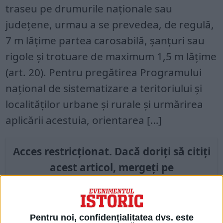
traseu pe drumurile naţionale sau
judeţene, urmau a se prevedea, de regulă,
7 m lățime partea carosabilă, șanțuri sau
rigole şi trotuare de maximum 1,5 m lățime
(art. 20). Pentru pregătirea Programului
naţional de sistematizare a teritoriului şi
localităţilor urbane şi rurale şi urmărirea
aplicării acestuia, orientarea […]
Acces restricționat. Dacă doriți să citiți
acest articol, mergeți pe
edituradecarte.ro
și achiziționați ediția
Noiembrie 2024
Pentru noi, confidențialitatea dvs. este