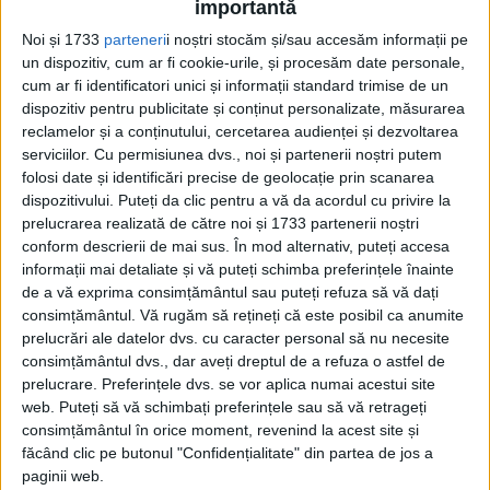
importantă
Pagini:
1
2
3
4
5
6
7
8
9
10
11
12
13
14
15
Noi și 1733
parteneri
i noștri stocăm și/sau accesăm informații pe
16
17
18
19
20
21
22
un dispozitiv, cum ar fi cookie-urile, și procesăm date personale,
cum ar fi identificatori unici și informații standard trimise de un
Din ultima ediție ...
dispozitiv pentru publicitate și conținut personalizate, măsurarea
reclamelor și a conținutului, cercetarea audienței și dezvoltarea
Regina României
serviciilor.
Cu permisiunea dvs., noi și partenerii noștri putem
Carol al II-lea și acțiunile sale care au ruinat
folosi date și identificări precise de geolocație prin scanarea
România Mare
dispozitivului. Puteți da clic pentru a vă da acordul cu privire la
Afaceri oneroase care au marcat România
prelucrarea realizată de către noi și 1733 partenerii noștri
modernă: Strousberg și Hallier
conform descrierii de mai sus. În mod alternativ, puteți accesa
informații mai detaliate și vă puteți schimba preferințele înainte
de a vă exprima consimțământul sau puteți refuza să vă dați
ETICHETE:
consimțământul.
Vă rugăm să rețineți că este posibil ca anumite
prelucrări ale datelor dvs. cu caracter personal să nu necesite
PUBLICAT IN CATEGORIILE:
NOIEMBRIE 2024
consimțământul dvs., dar aveți dreptul de a refuza o astfel de
DISTRIBUIE ȘTIREA:
FACEBOOK
|
TWITTER
prelucrare. Preferințele dvs. se vor aplica numai acestui site
DACĂ VA PLAC MATERIALELE PUBLICATE, VA INVITĂM SĂ NE URMĂRIȚI
web. Puteți să vă schimbați preferințele sau să vă retrageți
ȘI PE
PAGINA NOASTRĂ DE FACEBOOK
consimțământul în orice moment, revenind la acest site și
făcând clic pe butonul "Confidențialitate" din partea de jos a
paginii web.
RECOMANDARI PENTRU TINE