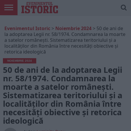
ARTICOLE
ONLINE
EDIȚII
ISTORIC
CONTUL
Evenimentul Istoric
>
Noiembrie 2024
>
50 de ani de
TIPĂRITE
PLAY
MEU
la adoptarea Legii nr. 58/1974. Condamnarea la moarte
a satelor românești. Sistematizarea teritoriului şi a
localităților din România între necesități obiective și
retorica ideologică
NOIEMBRIE 2024
50 de ani de la adoptarea Legii
nr. 58/1974. Condamnarea la
moarte a satelor românești.
Sistematizarea teritoriului şi a
localităților din România între
necesități obiective și retorica
ideologică