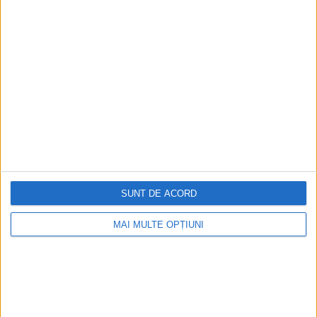
Ediția tipărită
Mai multe articole
SUNT DE ACORD
MAI MULTE OPȚIUNI
CELE MAI VIZITATE