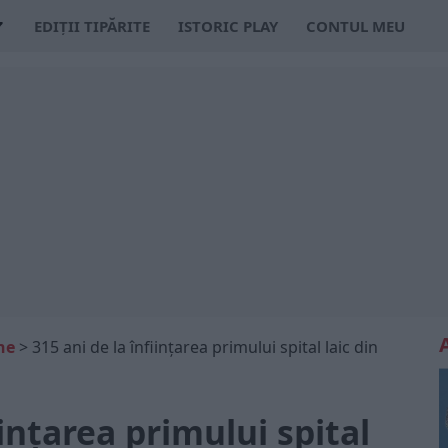
EDIȚII TIPĂRITE
ISTORIC PLAY
CONTUL MEU
ne
>
315 ani de la înfiinţarea primului spital laic din
iinţarea primului spital