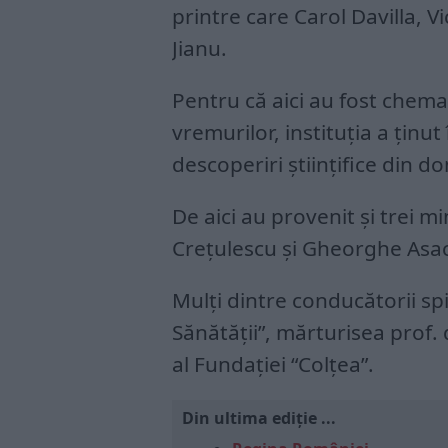
printre care Carol Davilla,
Jianu.
Pentru că aici au fost chema
vremurilor, instituția a ținu
descoperiri științifice din d
De aici au provenit și trei m
Crețulescu și Gheorghe Asac
Mulți dintre conducătorii spit
Sănătății”, mărturisea prof.
al Fundației “Colțea”.
Din ultima ediție ...