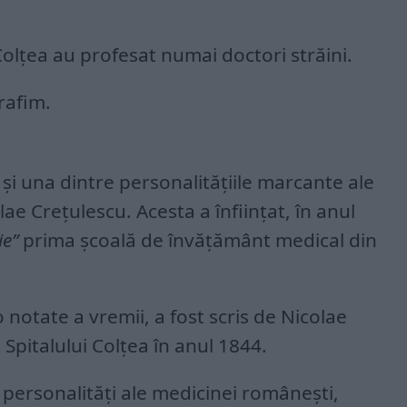
Colțea au profesat numai doctori străini.
rafim.
 și una dintre personalitățiile marcante ale
lae Crețulescu. Acesta a înființat, în anul
ie”
prima școală de învățământ medical din
o notate a vremii, a fost scris de Nicolae
 Spitalului Colțea în anul 1844.
e personalități ale medicinei românești,