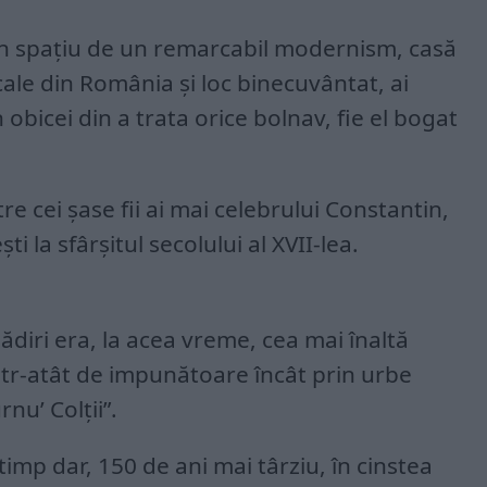
un spațiu de un remarcabil modernism, casă
cale din România și loc binecuvântat, ai
 obicei din a trata orice bolnav, fie el bogat
e cei șase fii ai mai celebrului Constantin,
ti la sfârșitul secolului al XVII-lea.
ădiri era, la acea vreme, cea mai înaltă
ntr-atât de impunătoare încât prin urbe
nu’ Colții”.
imp dar, 150 de ani mai târziu, în cinstea