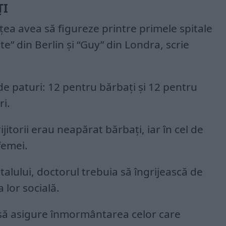
ŢI
olțea avea să figureze printre primele spitale
te” din Berlin și “Guy” din Londra, scrie
 de paturi: 12 pentru bărbați și 12 pentru
ri.
ijitorii erau neapărat bărbați, iar în cel de
femei.
lului, doctorul trebuia să îngrijească de
 lor socială.
a să asigure înmormântarea celor care