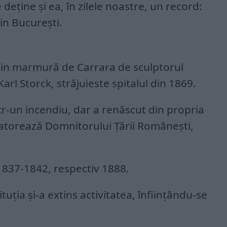
e deține și ea, în zilele noastre, un record:
in București.
 din marmură de Carrara de sculptorul
l Storck, străjuieste spitalul din 1869.
ntr-un incendiu, dar a renăscut din propria
datorează Domnitorului Țării Românești,
 1837-1842, respectiv 1888.
tuția și-a extins activitatea, înființându-se