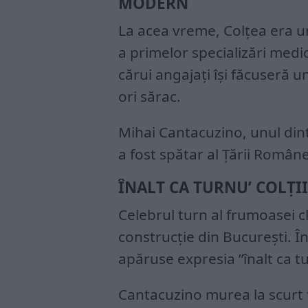
MODERN
La acea vreme, Colțea era 
a primelor specializări medi
cărui angajați își făcuseră un
ori sărac.
Mihai Cantacuzino, unul dintr
a fost spătar al Țării Româneș
ÎNALT CA TURNU’ COLŢII
Celebrul turn al frumoasei cl
construcție din București. Î
apăruse expresia ”înalt ca tur
Cantacuzino murea la scurt t