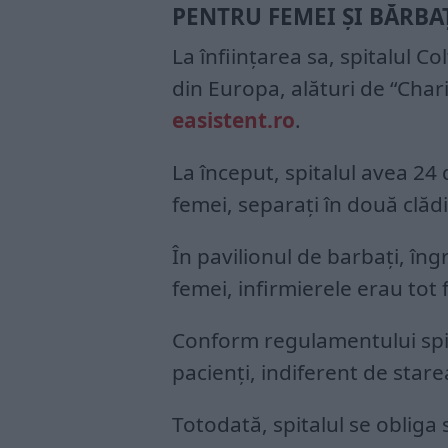
PENTRU FEMEI ŞI BĂRBA
La înființarea sa, spitalul C
din Europa, alături de “Chari
easistent.ro
.
La început, spitalul avea 24
femei, separați în două clădi
În pavilionul de barbați, îngr
femei, infirmierele erau tot 
Conform regulamentului spita
pacienți, indiferent de starea
Totodată, spitalul se oblig