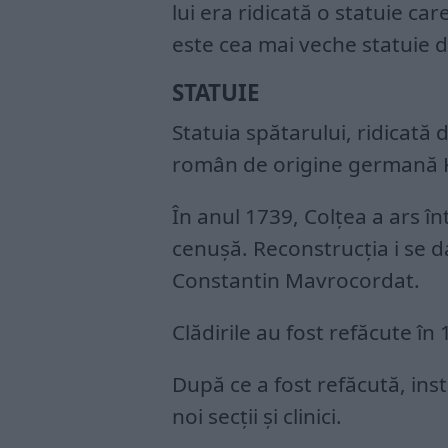
lui era ridicată o statuie car
este cea mai veche statuie d
STATUIE
Statuia spătarului, ridicată
român de origine germană Kar
În anul 1739, Colțea a ars î
cenușă. Reconstrucția i se 
Constantin Mavrocordat.
Clădirile au fost refăcute în
După ce a fost refăcută, insti
noi secții și clinici.