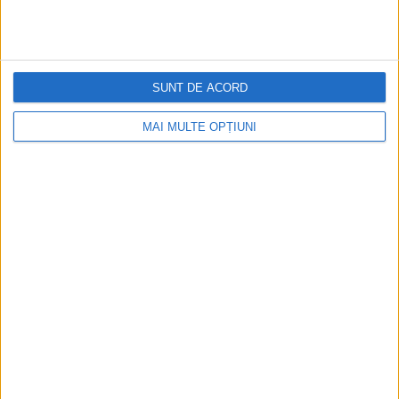
Ediția tipărită
Mai multe articole
SUNT DE ACORD
MAI MULTE OPȚIUNI
CELE MAI VIZITATE