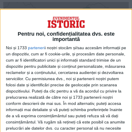
Pentru noi, confidențialitatea dvs. este
importantă
Noi și 1733
parteneri
i noștri stocăm și/sau accesăm informații pe
un dispozitiv, cum ar fi cookie-urile, și procesăm date personale,
cum ar fi identificatori unici și informații standard trimise de un
dispozitiv pentru publicitate și conținut personalizate, măsurarea
reclamelor și a conținutului, cercetarea audienței și dezvoltarea
serviciilor.
Cu permisiunea dvs., noi și partenerii noștri putem
folosi date și identificări precise de geolocație prin scanarea
dispozitivului. Puteți da clic pentru a vă da acordul cu privire la
prelucrarea realizată de către noi și 1733 partenerii noștri
conform descrierii de mai sus. În mod alternativ, puteți accesa
informații mai detaliate și vă puteți schimba preferințele înainte
de a vă exprima consimțământul sau puteți refuza să vă dați
consimțământul.
Vă rugăm să rețineți că este posibil ca anumite
prelucrări ale datelor dvs. cu caracter personal să nu necesite