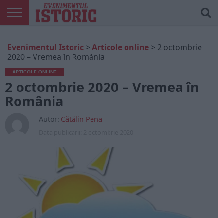
ARTICOLE
ONLINE
EDIȚII
ISTORIC
CONTUL
Evenimentul Istoric
>
Articole online
>
2 octombrie
TIPĂRITE
PLAY
MEU
2020 – Vremea în România
ARTICOLE ONLINE
2 octombrie 2020 – Vremea în
România
Autor:
Cătălin Pena
Data publicarii:
2 octombrie 2020