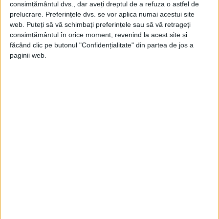
consimțământul dvs., dar aveți dreptul de a refuza o astfel de
prelucrare. Preferințele dvs. se vor aplica numai acestui site
web. Puteți să vă schimbați preferințele sau să vă retrageți
Din ultima ediție ...
consimțământul în orice moment, revenind la acest site și
făcând clic pe butonul "Confidențialitate" din partea de jos a
Regina României
paginii web.
Carol al II-lea și acțiunile sale care au ruinat
România Mare
Afaceri oneroase care au marcat România
modernă: Strousberg și Hallier
ETICHETE:
2 OCTOMBRIE 2020
,
METEO
,
ROMANIA
,
VREMEA
PUBLICAT IN CATEGORIILE:
ARTICOLE ONLINE
DISTRIBUIE ȘTIREA:
FACEBOOK
|
TWITTER
DACĂ VA PLAC MATERIALELE PUBLICATE, VA INVITĂM SĂ NE URMĂRIȚI
ȘI PE
PAGINA NOASTRĂ DE FACEBOOK
RECOMANDARI PENTRU TINE