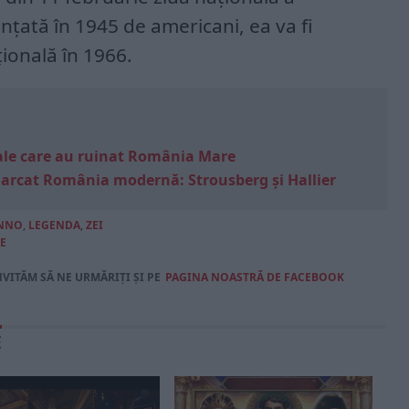
ințată în 1945 de americani, ea va fi
țională în 1966.
e sale care au ruinat România Mare
marcat România modernă: Strousberg și Hallier
ENNO
,
LEGENDA
,
ZEI
E
NVITĂM SĂ NE URMĂRIȚI ȘI PE
PAGINA NOASTRĂ DE FACEBOOK
E