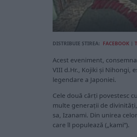
DISTRIBUIE ȘTIREA:
FACEBOOK
|
Acest eveniment, consemnat 
VIII d.Hr., Kojiki și Nihongi
legendare a Japoniei.
Cele două cărți povestesc c
multe generații de divinități
sa, Izanami. Din unirea celor
care îl populează („kami”).