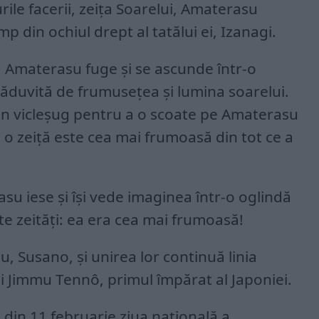
le facerii, zeița Soarelui, Amaterasu
p din ochiul drept al tatălui ei, Izanagi.
, Amaterasu fuge și se ascunde într-o
văduvită de frumusețea și lumina soarelui.
c un vicleșug pentru a o scoate pe Amaterasu
t o zeiță este cea mai frumoasă din tot ce a
su iese și își vede imaginea într-o oglindă
te zeități: ea era cea mai frumoasă!
u, Susano, și unirea lor continuă linia
lui Jimmu Tennô, primul împărat al Japoniei.
 din 11 februarie ziua națională a