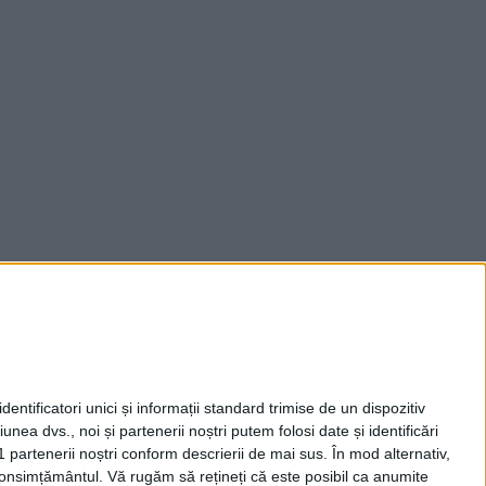
entificatori unici și informații standard trimise de un dispozitiv
unea dvs., noi și partenerii noștri putem folosi date și identificări
1 partenerii noștri conform descrierii de mai sus. În mod alternativ,
 consimțământul.
Vă rugăm să rețineți că este posibil ca anumite