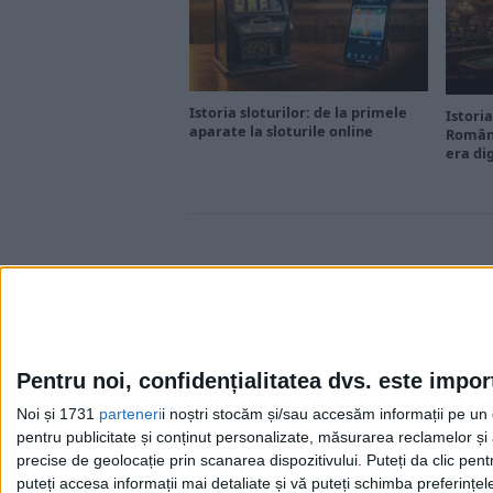
Istoria sloturilor: de la primele
Istoria
aparate la sloturile online
Români
era di
Pentru noi, confidențialitatea dvs. este impor
Noi și 1731
parteneri
i noștri stocăm și/sau accesăm informații pe un di
Cea mai mare revistă de istorie din Europa!
.
pentru publicitate și conținut personalizate, măsurarea reclamelor și a
Media KIT
precise de geolocație prin scanarea dispozitivului. Puteți da clic pent
puteți accesa informații mai detaliate și vă puteți schimba preferinț