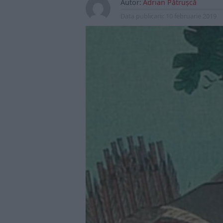
Autor:
Adrian Pătrușcă
Data publicarii:
10 februarie 2019