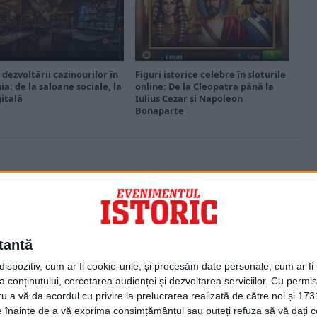
 dezvoltării cazinourilor în
Figuri istorice celebre în sloturile
a: de la saloane sociale, la
online: De la Cleopatra până la
gitală
Iulius Cezar și Napoleon
Bonaparte
PORTOFOLIU
Capital
Evenimentul Zilei
tantă
Doctorul Zilei
Infofinanciar
spozitiv, cum ar fi cookie-urile, și procesăm date personale, cum ar fi id
Infoactual
 conținutului, cercetarea audienței și dezvoltarea serviciilor.
Cu permisi
Editura de carte
ru a vă da acordul cu privire la prelucrarea realizată de către noi și 173
EVZ Comunicate
ele înainte de a vă exprima consimțământul sau puteți refuza să vă dați
Capital Comunicate