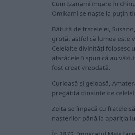
Cum Izanami moare în chinuri
Omikami se naște la puțin tim
Bătută de fratele ei, Susano
grotă, astfel că lumea este 
Celelalte divinități foloses
afară: ele îi spun că au văzu
fost creat vreodată.
Curioasă și geloasă, Amatera
pregătită dinainte de celelal
Zeița se împacă cu fratele să
nașterilor până la apariția 
În 1872, împăratul Meiji face