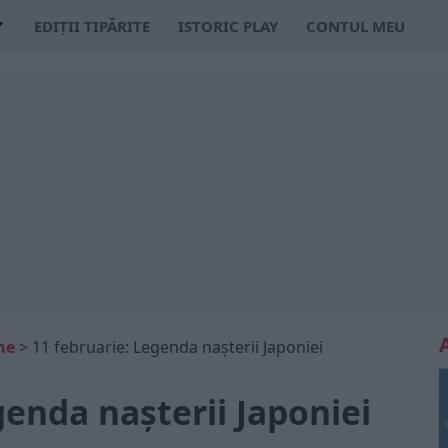
EDIȚII TIPĂRITE
ISTORIC PLAY
CONTUL MEU
ne
>
11 februarie: Legenda nașterii Japoniei
genda nașterii Japoniei