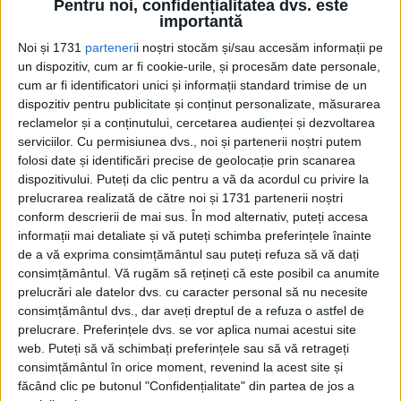
“Eu nu am suferit mult, ca alţi frontierişti. Am fost în patru
Pentru noi, confidențialitatea dvs. este
închisori”. Povestea Cristinei Ţopescu, arestată în 1989
importantă
1989, anul ultimei zvăcniri a regimului Ceauşescu, a fost unul
Noi și 1731
parteneri
i noștri stocăm și/sau accesăm informații pe
cu evenimente care, la vremea lor,...
un dispozitiv, cum ar fi cookie-urile, și procesăm date personale,
cum ar fi identificatori unici și informații standard trimise de un
dispozitiv pentru publicitate și conținut personalizate, măsurarea
reclamelor și a conținutului, cercetarea audienței și dezvoltarea
serviciilor.
Cu permisiunea dvs., noi și partenerii noștri putem
folosi date și identificări precise de geolocație prin scanarea
dispozitivului. Puteți da clic pentru a vă da acordul cu privire la
prelucrarea realizată de către noi și 1731 partenerii noștri
conform descrierii de mai sus. În mod alternativ, puteți accesa
informații mai detaliate și vă puteți schimba preferințele înainte
Cea mai mare revistă de istorie din Europa!
.
de a vă exprima consimțământul sau puteți refuza să vă dați
consimțământul.
Vă rugăm să rețineți că este posibil ca anumite
Media KIT
prelucrări ale datelor dvs. cu caracter personal să nu necesite
consimțământul dvs., dar aveți dreptul de a refuza o astfel de
prelucrare. Preferințele dvs. se vor aplica numai acestui site
web. Puteți să vă schimbați preferințele sau să vă retrageți
PORTOFOLIU
consimțământul în orice moment, revenind la acest site și
făcând clic pe butonul "Confidențialitate" din partea de jos a
Capital