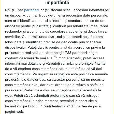
importantă
pentru funeraliile regelui Edward al VII-lea. Printre...
Noi și 1733
parteneri
i noștri stocăm și/sau accesăm informații pe
un dispozitiv, cum ar fi cookie-urile, și procesăm date personale,
cum ar fi identificatori unici și informații standard trimise de un
dispozitiv pentru publicitate și conținut personalizate, măsurarea
reclamelor și a conținutului, cercetarea audienței și dezvoltarea
serviciilor.
Cu permisiunea dvs., noi și partenerii noștri putem
folosi date și identificări precise de geolocație prin scanarea
dispozitivului. Puteți da clic pentru a vă da acordul cu privire la
prelucrarea realizată de către noi și 1733 partenerii noștri
conform descrierii de mai sus. În mod alternativ, puteți accesa
Cea mai mare revistă de istorie din Europa!
.
informații mai detaliate și vă puteți schimba preferințele înainte
Media KIT
de a vă exprima consimțământul sau puteți refuza să vă dați
consimțământul.
Vă rugăm să rețineți că este posibil ca anumite
prelucrări ale datelor dvs. cu caracter personal să nu necesite
consimțământul dvs., dar aveți dreptul de a refuza o astfel de
prelucrare. Preferințele dvs. se vor aplica numai acestui site
PORTOFOLIU
web. Puteți să vă schimbați preferințele sau să vă retrageți
Capital
consimțământul în orice moment, revenind la acest site și
Evenimentul Zilei
făcând clic pe butonul "Confidențialitate" din partea de jos a
Doctorul Zilei
paginii web.