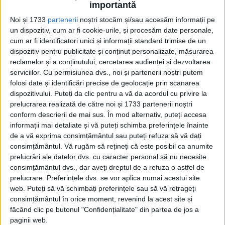
importantă
57-59, îşi propune – sub semnătura...
Noi și 1733
parteneri
i noștri stocăm și/sau accesăm informații pe
un dispozitiv, cum ar fi cookie-urile, și procesăm date personale,
cum ar fi identificatori unici și informații standard trimise de un
dispozitiv pentru publicitate și conținut personalizate, măsurarea
reclamelor și a conținutului, cercetarea audienței și dezvoltarea
serviciilor.
Cu permisiunea dvs., noi și partenerii noștri putem
folosi date și identificări precise de geolocație prin scanarea
dispozitivului. Puteți da clic pentru a vă da acordul cu privire la
prelucrarea realizată de către noi și 1733 partenerii noștri
conform descrierii de mai sus. În mod alternativ, puteți accesa
Cea mai mare revistă de istorie din Europa!
.
informații mai detaliate și vă puteți schimba preferințele înainte
Media KIT
de a vă exprima consimțământul sau puteți refuza să vă dați
consimțământul.
Vă rugăm să rețineți că este posibil ca anumite
prelucrări ale datelor dvs. cu caracter personal să nu necesite
consimțământul dvs., dar aveți dreptul de a refuza o astfel de
prelucrare. Preferințele dvs. se vor aplica numai acestui site
PORTOFOLIU
web. Puteți să vă schimbați preferințele sau să vă retrageți
Capital
consimțământul în orice moment, revenind la acest site și
Evenimentul Zilei
făcând clic pe butonul "Confidențialitate" din partea de jos a
Doctorul Zilei
paginii web.