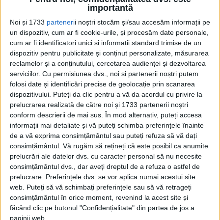
Cum a început totul. Cum au intrat britanicii în India? Au
importantă
făcut-o la început ca negustori...
Noi și 1733
parteneri
i noștri stocăm și/sau accesăm informații pe
un dispozitiv, cum ar fi cookie-urile, și procesăm date personale,
cum ar fi identificatori unici și informații standard trimise de un
dispozitiv pentru publicitate și conținut personalizate, măsurarea
reclamelor și a conținutului, cercetarea audienței și dezvoltarea
serviciilor.
Cu permisiunea dvs., noi și partenerii noștri putem
folosi date și identificări precise de geolocație prin scanarea
dispozitivului. Puteți da clic pentru a vă da acordul cu privire la
prelucrarea realizată de către noi și 1733 partenerii noștri
conform descrierii de mai sus. În mod alternativ, puteți accesa
Cea mai mare revistă de istorie din Europa!
.
informații mai detaliate și vă puteți schimba preferințele înainte
de a vă exprima consimțământul sau puteți refuza să vă dați
Media KIT
consimțământul.
Vă rugăm să rețineți că este posibil ca anumite
prelucrări ale datelor dvs. cu caracter personal să nu necesite
consimțământul dvs., dar aveți dreptul de a refuza o astfel de
prelucrare. Preferințele dvs. se vor aplica numai acestui site
PORTOFOLIU
web. Puteți să vă schimbați preferințele sau să vă retrageți
consimțământul în orice moment, revenind la acest site și
Capital
făcând clic pe butonul "Confidențialitate" din partea de jos a
Evenimentul Zilei
paginii web.
Doctorul Zilei