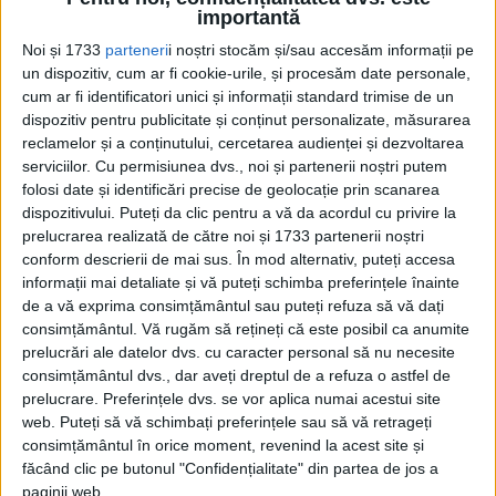
"Ieşirea trenurilor din gară" este un film de montaj compus în
importantă
întregime din fotografii de arhivă...
Noi și 1733
parteneri
i noștri stocăm și/sau accesăm informații pe
un dispozitiv, cum ar fi cookie-urile, și procesăm date personale,
cum ar fi identificatori unici și informații standard trimise de un
dispozitiv pentru publicitate și conținut personalizate, măsurarea
reclamelor și a conținutului, cercetarea audienței și dezvoltarea
serviciilor.
Cu permisiunea dvs., noi și partenerii noștri putem
folosi date și identificări precise de geolocație prin scanarea
dispozitivului. Puteți da clic pentru a vă da acordul cu privire la
prelucrarea realizată de către noi și 1733 partenerii noștri
conform descrierii de mai sus. În mod alternativ, puteți accesa
Cea mai mare revistă de istorie din Europa!
.
informații mai detaliate și vă puteți schimba preferințele înainte
de a vă exprima consimțământul sau puteți refuza să vă dați
Media KIT
consimțământul.
Vă rugăm să rețineți că este posibil ca anumite
prelucrări ale datelor dvs. cu caracter personal să nu necesite
consimțământul dvs., dar aveți dreptul de a refuza o astfel de
prelucrare. Preferințele dvs. se vor aplica numai acestui site
PORTOFOLIU
web. Puteți să vă schimbați preferințele sau să vă retrageți
consimțământul în orice moment, revenind la acest site și
Capital
făcând clic pe butonul "Confidențialitate" din partea de jos a
Evenimentul Zilei
paginii web.
Doctorul Zilei