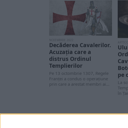
NOIEMBRIE 2022
ARTIC
Decăderea Cavalerilor.
Ulu
Acuzația care a
Ord
distrus Ordinul
Cav
Templierilor
Bot
Pe 13 octombrie 1307, Regele
pe 
Franței a condus o operațiune
La sc
prin care a arestat membri ai...
Templ
în Ța