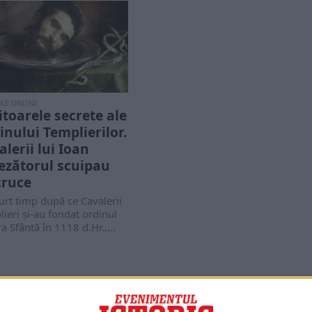
OLE ONLINE
itoarele secrete ale
inului Templierilor.
alerii lui Ioan
ezătorul scuipau
cruce
urt timp după ce Cavalerii
ieri și-au fondat ordinul
ra Sfântă în 1118 d.Hr.,...
PORTOFOLIU