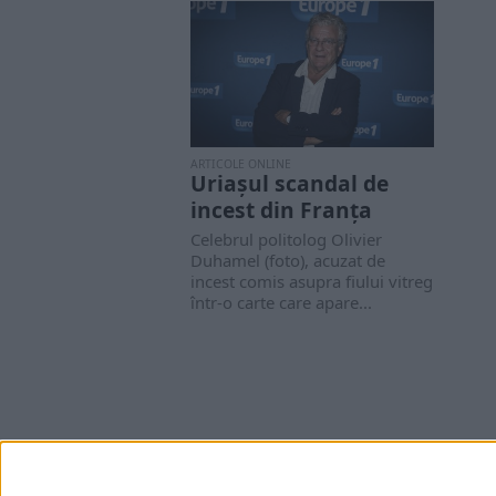
ARTICOLE ONLINE
Uriașul scandal de
incest din Franța
Celebrul politolog Olivier
Duhamel (foto), acuzat de
incest comis asupra fiului vitreg
într-o carte care apare...