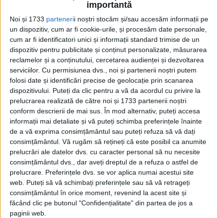
importantă
Cupa Mondială...
Noi și 1733
parteneri
i noștri stocăm și/sau accesăm informații pe
un dispozitiv, cum ar fi cookie-urile, și procesăm date personale,
cum ar fi identificatori unici și informații standard trimise de un
dispozitiv pentru publicitate și conținut personalizate, măsurarea
reclamelor și a conținutului, cercetarea audienței și dezvoltarea
serviciilor.
Cu permisiunea dvs., noi și partenerii noștri putem
folosi date și identificări precise de geolocație prin scanarea
dispozitivului. Puteți da clic pentru a vă da acordul cu privire la
prelucrarea realizată de către noi și 1733 partenerii noștri
conform descrierii de mai sus. În mod alternativ, puteți accesa
Cea mai mare revistă de istorie din Europa!
.
informații mai detaliate și vă puteți schimba preferințele înainte
Media KIT
de a vă exprima consimțământul sau puteți refuza să vă dați
consimțământul.
Vă rugăm să rețineți că este posibil ca anumite
prelucrări ale datelor dvs. cu caracter personal să nu necesite
consimțământul dvs., dar aveți dreptul de a refuza o astfel de
prelucrare. Preferințele dvs. se vor aplica numai acestui site
PORTOFOLIU
web. Puteți să vă schimbați preferințele sau să vă retrageți
Capital
consimțământul în orice moment, revenind la acest site și
Evenimentul Zilei
făcând clic pe butonul "Confidențialitate" din partea de jos a
Doctorul Zilei
paginii web.