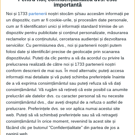
O echipă de arheologi americani, canadieni, sârbi şi greci a
importantă
anunţat descoperirea mai multor unelte din...
Noi și 1733
parteneri
i noștri stocăm și/sau accesăm informații pe
un dispozitiv, cum ar fi cookie-urile, și procesăm date personale,
cum ar fi identificatori unici și informații standard trimise de un
dispozitiv pentru publicitate și conținut personalizate, măsurarea
reclamelor și a conținutului, cercetarea audienței și dezvoltarea
serviciilor.
Cu permisiunea dvs., noi și partenerii noștri putem
folosi date și identificări precise de geolocație prin scanarea
dispozitivului. Puteți da clic pentru a vă da acordul cu privire la
prelucrarea realizată de către noi și 1733 partenerii noștri
conform descrierii de mai sus. În mod alternativ, puteți accesa
Cea mai mare revistă de istorie din Europa!
.
informații mai detaliate și vă puteți schimba preferințele înainte
de a vă exprima consimțământul sau puteți refuza să vă dați
Media KIT
consimțământul.
Vă rugăm să rețineți că este posibil ca anumite
prelucrări ale datelor dvs. cu caracter personal să nu necesite
consimțământul dvs., dar aveți dreptul de a refuza o astfel de
prelucrare. Preferințele dvs. se vor aplica numai acestui site
PORTOFOLIU
web. Puteți să vă schimbați preferințele sau să vă retrageți
consimțământul în orice moment, revenind la acest site și
Capital
făcând clic pe butonul "Confidențialitate" din partea de jos a
Evenimentul Zilei
paginii web.
Doctorul Zilei