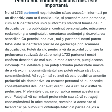
Pentru noi, confidențialitatea dvs. este
Srebrenica?
importantă
Crimele, devenite simbol al atrocităţilor comise în timpul
conflictului interetnic care a sfâşiat fosta Iugoslavie în...
Noi și 1733
parteneri
i noștri stocăm și/sau accesăm informații pe
un dispozitiv, cum ar fi cookie-urile, și procesăm date personale,
cum ar fi identificatori unici și informații standard trimise de un
dispozitiv pentru publicitate și conținut personalizate, măsurarea
reclamelor și a conținutului, cercetarea audienței și dezvoltarea
serviciilor.
Cu permisiunea dvs., noi și partenerii noștri putem
folosi date și identificări precise de geolocație prin scanarea
dispozitivului. Puteți da clic pentru a vă da acordul cu privire la
prelucrarea realizată de către noi și 1733 partenerii noștri
conform descrierii de mai sus. În mod alternativ, puteți accesa
informații mai detaliate și vă puteți schimba preferințele înainte
Cea mai mare revistă de istorie din Europa!
.
de a vă exprima consimțământul sau puteți refuza să vă dați
consimțământul.
Vă rugăm să rețineți că este posibil ca anumite
Media KIT
prelucrări ale datelor dvs. cu caracter personal să nu necesite
consimțământul dvs., dar aveți dreptul de a refuza o astfel de
prelucrare. Preferințele dvs. se vor aplica numai acestui site
web. Puteți să vă schimbați preferințele sau să vă retrageți
PORTOFOLIU
consimțământul în orice moment, revenind la acest site și
Capital
făcând clic pe butonul "Confidențialitate" din partea de jos a
Evenimentul Zilei