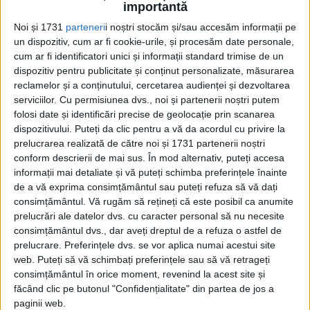
importantă
1864 încă două legi care priveau organizarea bisericească,...
Noi și 1731
parteneri
i noștri stocăm și/sau accesăm informații pe
un dispozitiv, cum ar fi cookie-urile, și procesăm date personale,
cum ar fi identificatori unici și informații standard trimise de un
dispozitiv pentru publicitate și conținut personalizate, măsurarea
reclamelor și a conținutului, cercetarea audienței și dezvoltarea
serviciilor.
Cu permisiunea dvs., noi și partenerii noștri putem
folosi date și identificări precise de geolocație prin scanarea
dispozitivului. Puteți da clic pentru a vă da acordul cu privire la
prelucrarea realizată de către noi și 1731 partenerii noștri
conform descrierii de mai sus. În mod alternativ, puteți accesa
Cea mai mare revistă de istorie din Europa!
.
informații mai detaliate și vă puteți schimba preferințele înainte
Media KIT
de a vă exprima consimțământul sau puteți refuza să vă dați
consimțământul.
Vă rugăm să rețineți că este posibil ca anumite
prelucrări ale datelor dvs. cu caracter personal să nu necesite
consimțământul dvs., dar aveți dreptul de a refuza o astfel de
prelucrare. Preferințele dvs. se vor aplica numai acestui site
PORTOFOLIU
web. Puteți să vă schimbați preferințele sau să vă retrageți
Capital
consimțământul în orice moment, revenind la acest site și
Evenimentul Zilei
făcând clic pe butonul "Confidențialitate" din partea de jos a
Doctorul Zilei
paginii web.